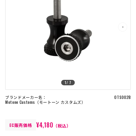
店舗を探す
>
>
コーポレートサイト
採用情報
特定商取引法に基づく表記
古物営業法に基づく表示/保険勧誘
方針
利用規約
商品レビュー利用規約
プライバシーポリシー
返金ポリシー
カスタマーハラスメントに対する方
針
1
/
7
ブランドメーカー名：
OTS002B
Motone Customs
モートーン カスタムズ
¥4,180
EC販売価格
（税込）