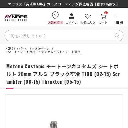
SENA J30/J10を徹底比較｜コスパ最強インカムはどっち？初心者にもおす
ナップス「究-KIWAMI-」ガラスコーティング徹底解説【撥水×高耐久】
0
店舗を探す
ログイン
お気に入り
カート
MENU
HOME
»
パーツ
»
外装パーツ
HOME
»
シート・シートカバー・タンデムベルト・シート関連
Motone Customs モートーンカスタムズ シートボ
カテゴリから探す
ルト 28mm アルミ ブラック空冷 T100 (02-15) Scr
ambler (06-15) Thruxton (05-15)
ブランドから探す
特集記事
ナップスメンバーズ