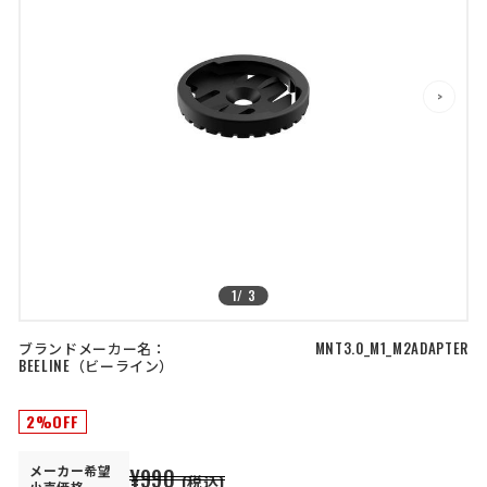
店舗を探す
>
>
コーポレートサイト
採用情報
特定商取引法に基づく表記
古物営業法に基づく表示/保険勧誘
方針
利用規約
商品レビュー利用規約
プライバシーポリシー
返金ポリシー
カスタマーハラスメントに対する方
針
1
/
3
ブランドメーカー名：
MNT3.0_M1_M2ADAPTER
BEELINE
ビーライン
2%OFF
メーカー
希望
¥990
(税込)
小売価格