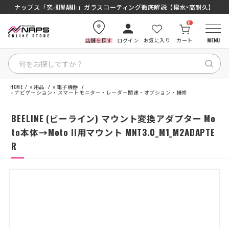
SENA J30/J10を徹底比較｜コスパ最強インカムはどっち？初心者にもおす
ナップス「究-KIWAMI-」ガラスコーティング徹底解説【撥水×高耐久】
0
店舗を探す
ログイン
お気に入り
カート
MENU
HOME
»
用品
»
電子機器
HOME
»
ナビゲーション・スマートモニター・レーダー関連・オプション・補修
BEELINE (ビーライン) マウント変換アダプター Mo
カテゴリから探す
to本体→Moto II用マウント MNT3.0_M1_M2ADAPTE
R
ブランドから探す
特集記事
ナップスメンバーズ