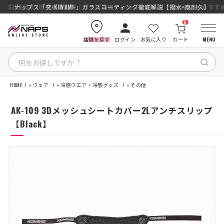
SENA J30/J10を徹底比較｜コスパ最強インカムはどっち？初心者にもおす
ナップス「究-KIWAMI-」ガラスコーティング徹底解説【撥水×高耐久】
0
店舗を探す
ログイン
お気に入り
カート
MENU
HOME
»
ウェア
»
冷感ウエア・冷感グッズ
»
その他
HOME
AK-109 3Dメッシュシートカバー2Lアンチスリップ
カテゴリから探す
【Black】
ブランドから探す
特集記事
ナップスメンバーズ