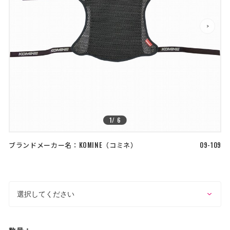
店舗を探す
>
>
コーポレートサイト
採用情報
特定商取引法に基づく表記
古物営業法に基づく表示/保険勧誘
方針
利用規約
商品レビュー利用規約
プライバシーポリシー
返金ポリシー
カスタマーハラスメントに対する方
針
1
/
6
ブランドメーカー名：
KOMINE
コミネ
09-109