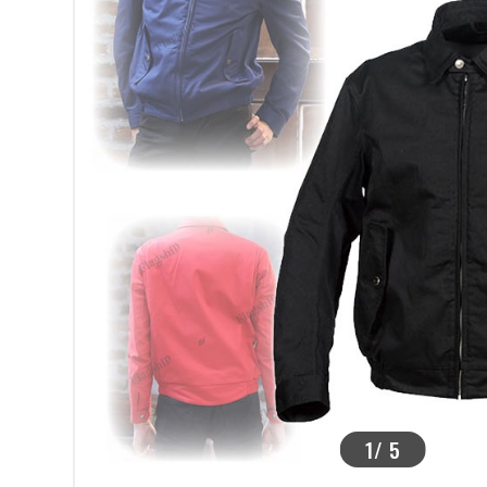
>
1
/
5