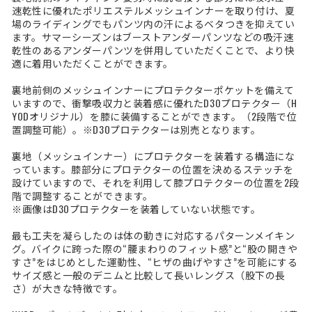
速乾性に優れたポリエステルメッシュインナーを取り付け、夏
場のライディングでもパンツ内の汗によるベタつきを抑えてい
ます。サマーシーズンはブーストアンダーパンツなどの吸汗速
乾性のあるアンダーパンツを併用していただくことで、より快
適に着用いただくことができます。
裏地前側のメッシュインナーにプロテクターポケットを備えて
いますので、衝撃吸収力と装着感に優れたD3Oプロテクター（H
YODオリジナル）を膝に装備することができます。（2段階で位
置調整可能）。※D3Oプロテクターは別売となります。
裏地（メッシュインナー）にプロテクターを装着する構造にな
っています。膝部分にプロテクターの位置を決めるステッチを
設けていますので、それを利用して膝プロテクターの位置を2段
階で調整することができます。
※画像はD3Oプロテクターを装着していない状態です。
最も工夫を凝らしたのは体の動きに対応するパターンメイキン
グ。バイクに跨った際の“腰まわりのフィット感”と“股の開きや
すさ”をはじめとした運動性、“ヒザの曲げやすさ”を可能にする
サイズ感と一般のデニムと比較して長いレングス（股下の長
さ）が大きな特徴です。