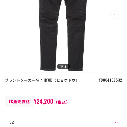
店舗を探す
>
>
コーポレートサイト
採用情報
特定商取引法に基づく表記
古物営業法に基づく表示/保険勧誘
方針
利用規約
商品レビュー利用規約
プライバシーポリシー
返金ポリシー
カスタマーハラスメントに対する方
針
1
/
9
ブランドメーカー名：
HYOD
ヒョウドウ
HYD804109532
¥24,200
EC販売価格
（税込）