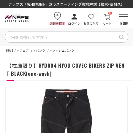
SENA J30/J10を徹底比較｜コスパ最強インカムはどっち？初心者にもおす
ナップス「究-KIWAMI-」ガラスコーティング徹底解説【撥水×高耐久】
0
店舗を探す
ログイン
お気に入り
カート
MENU
HOME
»
ウェア
»
パンツ
»
メッシュパンツ
HOME
【在庫限り】HYD804 HYOD COVEC BIKERS ZIP VEN
カテゴリから探す
T BLACK(one-wash)
ブランドから探す
特集記事
ナップスメンバーズ