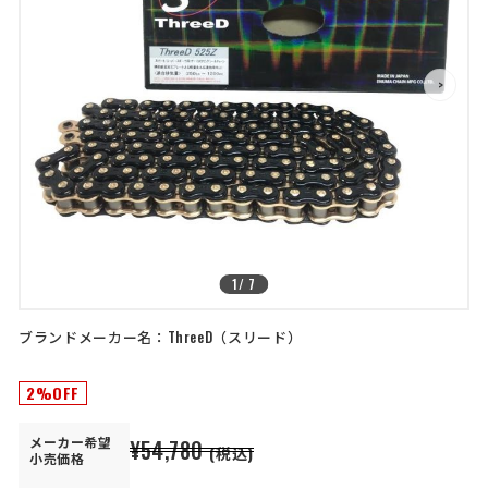
店舗を探す
>
>
コーポレートサイト
採用情報
特定商取引法に基づく表記
古物営業法に基づく表示/保険勧誘
方針
利用規約
商品レビュー利用規約
プライバシーポリシー
返金ポリシー
カスタマーハラスメントに対する方
針
1
/
7
ブランドメーカー名：
ThreeD
スリード
2%OFF
メーカー
希望
¥54,780
(税込)
小売価格