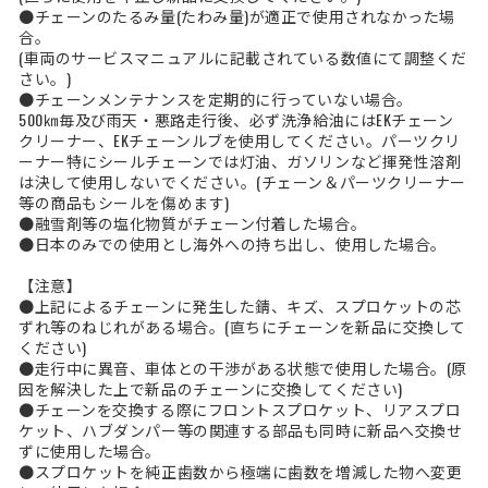
●チェーンのたるみ量(たわみ量)が適正で使用されなかった場
合。
(車両のサービスマニュアルに記載されている数値にて調整くだ
さい。)
●チェーンメンテナンスを定期的に行っていない場合。
500㎞毎及び雨天・悪路走行後、必ず洗浄給油にはEKチェーン
クリーナー、EKチェーンルブを使用してください。パーツクリ
ーナー特にシールチェーンでは灯油、ガソリンなど揮発性溶剤
は決して使用しないでください。(チェーン＆パーツクリーナー
等の商品もシールを傷めます)
●融雪剤等の塩化物質がチェーン付着した場合。
●日本のみでの使用とし海外への持ち出し、使用した場合。
【注意】
●上記によるチェーンに発生した錆、キズ、スプロケットの芯
ずれ等のねじれがある場合。(直ちにチェーンを新品に交換して
ください)
●走行中に異音、車体との干渉がある状態で使用した場合。(原
因を解決した上で新品のチェーンに交換してください)
●チェーンを交換する際にフロントスプロケット、リアスプロ
ケット、ハブダンパー等の関連する部品も同時に新品へ交換せ
ずに使用した場合。
●スプロケットを純正歯数から極端に歯数を増減した物へ変更