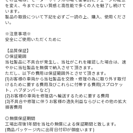
を変え、今までにない質感と高性能で多くの人を魅了し続けて
います。
製品の取扱について下記を必ずご一読の上、購入、使用くださ
い。
※注意事項※
安全にご使用いただくために
【品質保証】
◎保証範囲
当社製品に不具合が発生し、当社がこれを確認した場合は、速
やかに当社製品を無償で納入させて頂きます。
ただし、以下の費用は保証範囲外とさせて頂きます。
(1)お客様の車両から当社製品を交換・修理の為に取り外す取付
けるために要する費用及びこれらに付帯する費用(スプロケッ
ト、ハブダンパーなど)
(2)お客様の車両を修理店へ輸送するために要する費用
(3)不具合や修理に伴うお客様の逸失利益ならびにその他の拡大
損害費用
◎無償保証期間
工場出荷後1年間を当社の無償による保証期間と致します。
(商品パッケージ内に出荷日付印が御座います)