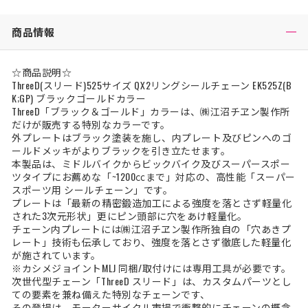
商品情報
☆商品説明☆
ThreeD(スリード)525サイズ QX2リングシールチェーン EK525Z(B
K;GP) ブラックゴールドカラー
ThreeD「ブラック＆ゴールド」カラーは、㈱江沼チヱン製作所
だけが販売する特別なカラーです。
外プレートはブラック塗装を施し、内プレート及びピンへのゴ
ールドメッキがよりブラックを引き立たせます。
本製品は、ミドルバイクからビックバイク及びスーパースポー
ツタイプにお薦めな「~1200㏄まで」対応の、高性能「スーパー
スポーツ用 シールチェーン」です。
プレートは「最新の精密鍛造加工による強度を落とさず軽量化
された3次元形状」更にピン頭部に穴をあけ軽量化。
チェーン内プレートには㈱江沼チヱン製作所独自の「穴あきプ
レート」技術も伝承しており、強度を落とさず徹底した軽量化
が施されています。
※カシメジョイントMLJ 同梱/取付けには専用工具が必要です。
次世代型チェーン「ThreeD スリード」は、カスタムパーツとし
ての要素を兼ね備えた特別なチェーンです、
その登場は、モーターサイクル市場で衝撃的にチェーンの概念