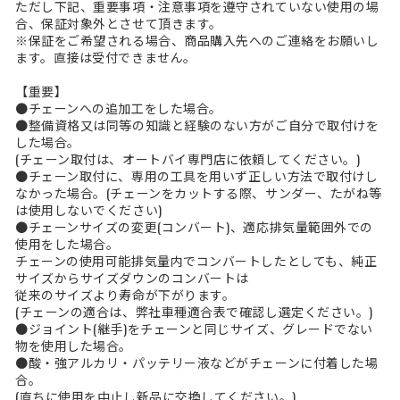
ただし下記、重要事項・注意事項を遵守されていない使用の場
合、保証対象外とさせて頂きます。
※保証をご希望される場合、商品購入先へのご連絡をお願いし
ます。直接は受付できません。
【重要】
●チェーンへの追加工をした場合。
●整備資格又は同等の知識と経験のない方がご自分で取付けを
した場合。
(チェーン取付は、オートバイ専門店に依頼してください。)
●チェーン取付に、専用の工具を用いず正しい方法で取付けし
なかった場合。(チェーンをカットする際、サンダー、たがね等
は使用しないでください)
●チェーンサイズの変更(コンバート)、適応排気量範囲外での
使用をした場合。
チェーンの使用可能排気量内でコンバートしたとしても、純正
サイズからサイズダウンのコンバートは
従来のサイズより寿命が下がります。
(チェーンの適合は、弊社車種適合表で確認し選定ください。)
●ジョイント(継手)をチェーンと同じサイズ、グレードでない
物を使用した場合。
●酸・強アルカリ・パッテリー液などがチェーンに付着した場
合。
(直ちに使用を中止し新品に交換してください。)