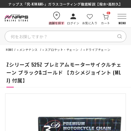
SENA J30/J10を徹底比較｜コスパ最強インカムはどっち？初心者にもおす
ナップス「究-KIWAMI-」ガラスコーティング徹底解説【撥水×高耐久】
0
店舗を探す
ログイン
お気に入り
カート
MENU
HOME
»
メンテナンス
»
スプロケット・チェーン
»
ドライブチェーン
HOME
Zシリーズ 525Z プレミアムモーターサイクルチェ
カテゴリから探す
ーン ブラック&ゴールド 【カシメジョイント (ML
J) 付属】
ブランドから探す
特集記事
ナップスメンバーズ