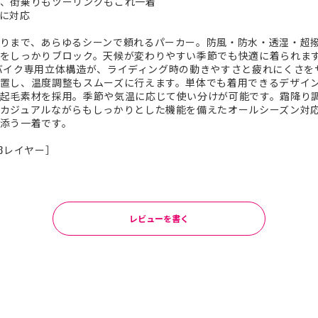
、街乗りもツーリングもこれ一着
に対応
りまで、あらゆるシーンで頼れるパーカー。防風・防水・透湿・超撥
をしっかりブロック。天候が変わりやすい季節でも快適に着られま
独自のバイク専用立体構造が、ライディング時の動きやすさと疲れにくさ
置し、温度調整もスムーズに行えます。単体でも着用できるデザイ
起毛素材を採用。季節や気温に応じて使い分けが可能です。霜降り
カジュアルながらもしっかりとした機能を備えたオールシーズン対
添う一着です。
［3レイヤー］
レビューを書く