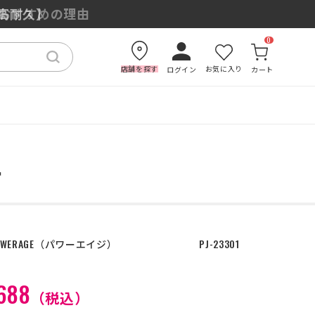
もおすすめの理由
×高耐久】
0
店舗を探す
お気に入り
ログイン
カート
ー
WERAGE
パワーエイジ
PJ-23301
688
（税込）