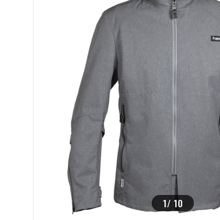
>
1
/
10