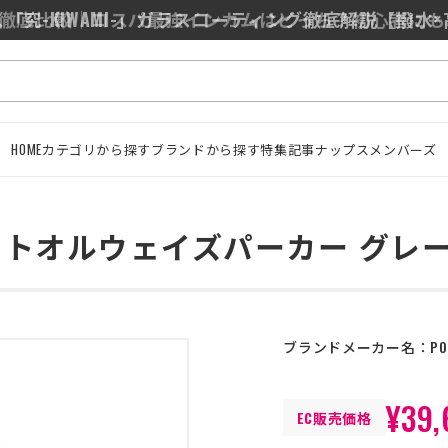
0/J10を徹底比較｜コスパ最強インカムはどっち？初心者に
「究-KIWAMI-」ガラスコーティング徹底解説【撥水
HOME
カテゴリから探す
ブランドから探す
特集記事
ナップスメンバーズ
レジストオルウェイズパーカー グレ
ブランドメーカー名：
PO
¥39,
EC販売価格