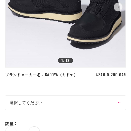
店舗を探す
>
>
コーポレートサイト
採用情報
特定商取引法に基づく表記
古物営業法に基づく表示/保険勧誘
方針
利用規約
商品レビュー利用規約
プライバシーポリシー
返金ポリシー
1
/
13
カスタマーハラスメントに対する方
針
ブランドメーカー名：
KADOYA
カドヤ
4340-0-200-049
数量：