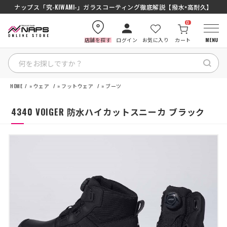
ナップス「究-KIWAMI-」ガラスコーティング徹底解説【撥水×高耐久】
0
店舗を探す
ログイン
お気に入り
カート
MENU
HOME
»
ウェア
»
フットウェア
»
ブーツ
HOME
4340 VOIGER 防水ハイカットスニーカ ブラック
カテゴリから探す
ブランドから探す
特集記事
ナップスメンバーズ