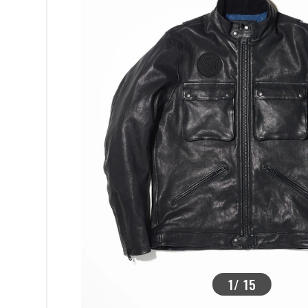
>
1
/
15