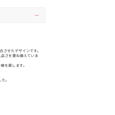
合させたデザインです。
上品さを兼ね備えていま
一線を画します。
した。