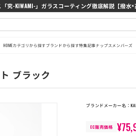
0/J10を徹底比較｜コスパ最強インカムはどっち？初心者に
「究-KIWAMI-」ガラスコーティング徹底解説【撥水
HOME
カテゴリから探す
ブランドから探す
特集記事
ナップスメンバーズ
ケット ブラック
ブランドメーカー名：
KA
¥75,
EC販売価格