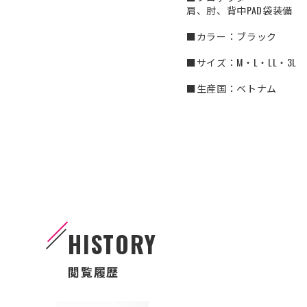
肩、肘、背中PAD袋装備
■カラー：ブラック
■サイズ：M・L・LL・3L
■生産国：ベトナム
HISTORY
閲覧履歴