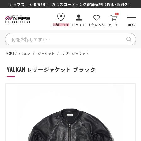
SENA J30/J10を徹底比較｜コスパ最強インカムはどっち？初心者にもおす
ナップス「究-KIWAMI-」ガラスコーティング徹底解説【撥水×高耐久】
0
店舗を探す
ログイン
お気に入り
カート
MENU
HOME
»
ウェア
»
ジャケット
»
レザージャケット
HOME
VALKAN レザージャケット ブラック
カテゴリから探す
ブランドから探す
特集記事
ナップスメンバーズ