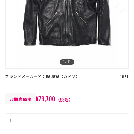
店舗を探す
>
>
コーポレートサイト
採用情報
特定商取引法に基づく表記
古物営業法に基づく表示/保険勧誘
方針
利用規約
商品レビュー利用規約
プライバシーポリシー
返金ポリシー
1
/
11
カスタマーハラスメントに対する方
針
ブランドメーカー名：
KADOYA
カドヤ
1674
¥73,700
EC販売価格
（税込）