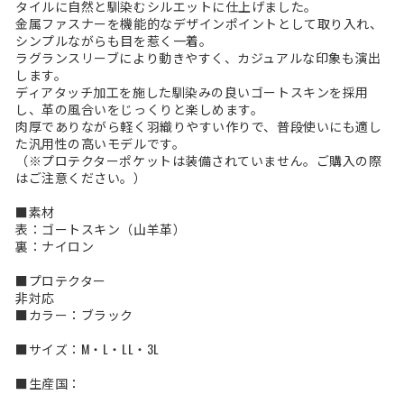
タイルに自然と馴染むシルエットに仕上げました。
金属ファスナーを機能的なデザインポイントとして取り入れ、
シンプルながらも目を惹く一着。
ラグランスリーブにより動きやすく、カジュアルな印象も演出
します。
ディアタッチ加工を施した馴染みの良いゴートスキンを採用
し、革の風合いをじっくりと楽しめます。
肉厚でありながら軽く羽織りやすい作りで、普段使いにも適し
た汎用性の高いモデルです。
（※プロテクターポケットは装備されていません。ご購入の際
はご注意ください。）
■素材
表：ゴートスキン（山羊革）
裏：ナイロン
■プロテクター
非対応
■カラー：ブラック
■サイズ：M・L・LL・3L
■生産国：