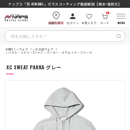
ナップス「究-KIWAMI-」ガラスコーティング徹底解説【撥水×高耐久】
0
店舗を探す
ログイン
お気に入り
カート
MENU
HOME
»
ウェア
»
その他ウェア
HOME
»
ベスト・シャツ・Tシャツ・パーカー・スウェット・フリース
XC SWEAT PARKA グレー
カテゴリから探す
ブランドから探す
特集記事
ナップスメンバーズ