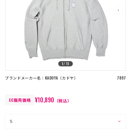
店舗を探す
>
>
コーポレートサイト
採用情報
特定商取引法に基づく表記
古物営業法に基づく表示/保険勧誘
方針
利用規約
商品レビュー利用規約
プライバシーポリシー
返金ポリシー
カスタマーハラスメントに対する方
1
/
11
針
ブランドメーカー名：
KADOYA
カドヤ
7897
¥10,890
EC販売価格
（税込）