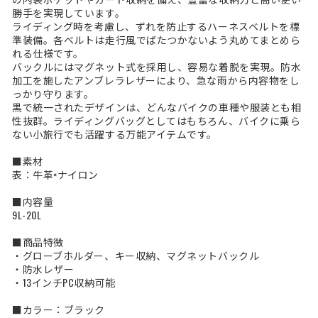
勝手を実現しています。
ライディング時を考慮し、ずれを防止するハーネスベルトを標
準装備。各ベルトは走行風でばたつかないよう丸めてまとめら
れる仕様です。
バックルにはマグネット式を採用し、容易な着脱を実現。防水
加工を施したアンブレラレザーにより、急な雨から内容物をし
っかり守ります。
黒で統一されたデザインは、どんなバイクの車種や服装とも相
性抜群。ライディングバッグとしてはもちろん、バイクに乗ら
ない小旅行でも活躍する万能アイテムです。
■素材
表：牛革×ナイロン
■内容量
9L-20L
■商品特徴
・グローブホルダー、キー収納、マグネットバックル
・防水レザー
・13インチPC収納可能
■カラー：ブラック