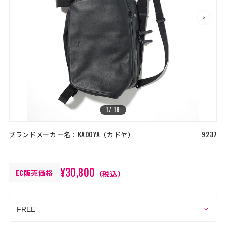
店舗を探す
>
>
コーポレートサイト
採用情報
特定商取引法に基づく表記
古物営業法に基づく表示/保険勧誘
方針
利用規約
商品レビュー利用規約
プライバシーポリシー
返金ポリシー
カスタマーハラスメントに対する方
1
/
18
針
ブランドメーカー名：
KADOYA
カドヤ
9237
¥30,800
EC販売価格
（税込）