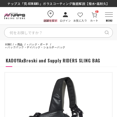
ナップス「究-KIWAMI-」ガラスコーティング徹底解説【撥水×高耐久】
0
店舗を探す
ログイン
お気に入り
カート
MENU
HOME
»
用品
»
バッグ・ポーチ
HOME
»
バックパック・デイバッグ・ショルダーバッグ
KADOYAxBroski and Supply RIDERS SLING BAG
カテゴリから探す
ブランドから探す
特集記事
ナップスメンバーズ