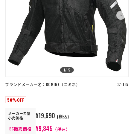
店舗を探す
>
>
コーポレートサイト
採用情報
特定商取引法に基づく表記
古物営業法に基づく表示/保険勧誘
方針
利用規約
商品レビュー利用規約
プライバシーポリシー
返金ポリシー
カスタマーハラスメントに対する方
針
1
/
5
ブランドメーカー名：
KOMINE
コミネ
07-137
50%OFF
メーカー
希望
¥19,690
(税込)
小売価格
¥9,845
EC販売価格
（税込）