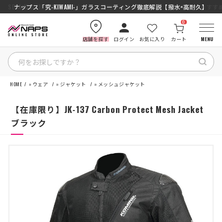
SENA J30/J10を徹底比較｜コスパ最強インカムはどっち？初心者にもおす
ナップス「究-KIWAMI-」ガラスコーティング徹底解説【撥水×高耐久】
0
店舗を探す
ログイン
お気に入り
カート
MENU
HOME
»
ウェア
»
ジャケット
»
メッシュジャケット
HOME
【在庫限り】JK-137 Carbon Protect Mesh Jacket
カテゴリから探す
ブラック
ブランドから探す
特集記事
ナップスメンバーズ