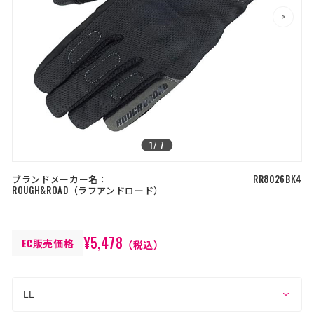
店舗を探す
>
>
コーポレートサイト
採用情報
特定商取引法に基づく表記
古物営業法に基づく表示/保険勧誘
方針
利用規約
商品レビュー利用規約
プライバシーポリシー
返金ポリシー
1
/
7
カスタマーハラスメントに対する方
針
ブランドメーカー名：
RR8026BK4
ROUGH&ROAD
ラフアンドロード
¥5,478
EC販売価格
（税込）