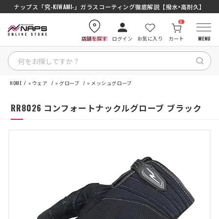
ナップス「究-KIWAMI-」ガラスコーティング徹底解説【撥水×高耐久】
0
店舗を探す
ログイン
お気に入り
カート
MENU
HOME
»
ウェア
»
グローブ
»
メッシュグローブ
HOME
RR8026 コンフォートナックルグローブ ブラック
カテゴリから探す
ブランドから探す
特集記事
ナップスメンバーズ