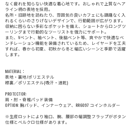
なく疲れを知らない快適な着心地です。おしゃれで上質なヘア
ライン柄の表地を採用。
名所・旧跡地を訪ねたり、雰囲気の良いカフェにも躊躇なく入
れるくらいのさりげないデザインで、行動範囲が広がります。
収納に困らない多彩なポケットを備え、ショートからロングツ
ーリングまで行動的なツーリストを強力にサポート。
また、Vベント、袖ベント、後脇ベント等、爽やかで快適なベ
ンチレーション機能を装備されているため、レイヤードを工夫
すれば、春から初夏、初秋から冬と幅広いシーンと季節で活躍
します。
MATERIAL：
表地・裏地/ポリエステル
襟裏／ポリエステル(吸汗・速乾)
PROTECTOR:
肩・肘・脊椎パッド装備
OPTION: 胸パッド、インナーウェア、RR6097 コインホルダー
※生産ロットにより袖口、腕、腰部の幅調整フラップがボタン
仕様とベルクロ仕様があります。