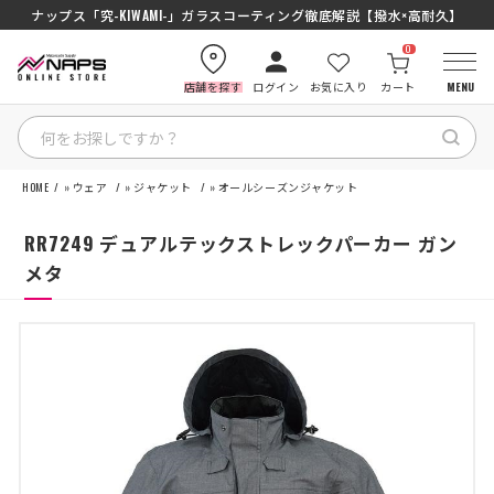
SENA J30/J10を徹底比較｜コスパ最強インカムはどっち？初心者にもおす
ナップス「究-KIWAMI-」ガラスコーティング徹底解説【撥水×高耐久】
0
店舗を探す
ログイン
お気に入り
カート
MENU
HOME
»
ウェア
»
ジャケット
»
オールシーズンジャケット
HOME
RR7249 デュアルテックストレックパーカー ガン
カテゴリから探す
メタ
ブランドから探す
特集記事
ナップスメンバーズ