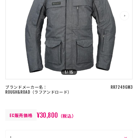
店舗を探す
>
>
コーポレートサイト
採用情報
特定商取引法に基づく表記
古物営業法に基づく表示/保険勧誘
方針
利用規約
商品レビュー利用規約
プライバシーポリシー
返金ポリシー
カスタマーハラスメントに対する方
針
1
/
15
ブランドメーカー名：
RR7249GM3
ROUGH&ROAD
ラフアンドロード
¥30,800
EC販売価格
（税込）