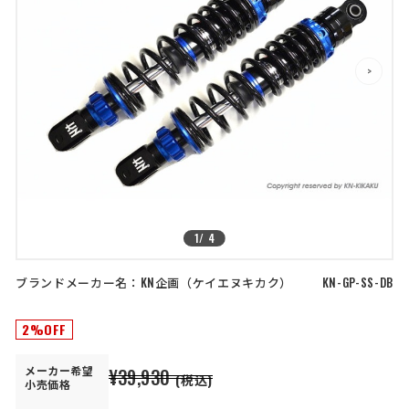
店舗を探す
>
>
コーポレートサイト
採用情報
特定商取引法に基づく表記
古物営業法に基づく表示/保険勧誘
方針
利用規約
商品レビュー利用規約
プライバシーポリシー
返金ポリシー
カスタマーハラスメントに対する方
針
1
/
4
ブランドメーカー名：
KN企画
ケイエヌキカク
KN-GP-SS-DB
2%OFF
メーカー
希望
¥39,930
(税込)
小売価格