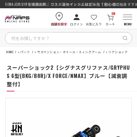
SENA J30/J10を徹底比較｜コスパ最強インカムはどっち？初心者にもおす
ナップス「究-KIWAMI-」ガラスコーティング徹底解説【撥水×高耐久】
0
店舗を探す
ログイン
お気に入り
カート
MENU
HOME
»
パーツ
»
サスペンション・ホイール・スィングアーム
»
リアショック
HOME
スーパーショック2【シグナスグリファス/GRYPHU
カテゴリから探す
S 6型(BKG/B8R)/X FORCE/NMAX】ブルー【減衰調
整付】
ブランドから探す
特集記事
ナップスメンバーズ