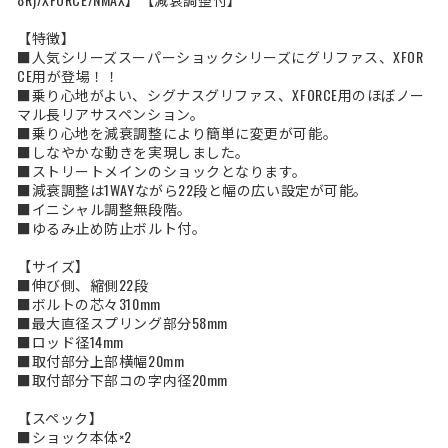
【特徴】
■人気シリーズスーパーショックシリーズにグリファス、XFOR
CE用が登場！！
■乗り心地がよい、シグナスグリファス、XFORCE用のほぼノー
マル長リアサスペンション。
■乗り心地を減衰調整により簡単に変更が可能。
■しなやかな動きを実現しました。
■ストリートメインのショックとなります。
■減衰調整は1WAYながら22段と幅の広い設定が可能。
■イニシャル調整無段階。
■ゆるみ止め防止ボルト付。
【サイズ】
■伸び側、縮側22段
■ボルトの芯々310mm
■最大直径スプリング部分58mm
■ロッド径14mm
■取付部分上部横幅20mm
■取付部分下部コの字内径20mm
【スペック】
■ショック本体×2