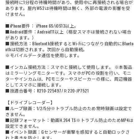
接続時に1分程の待機時間があり、使用中に再接続される場合が
あります。屋内W52は待機時間は無く、外部の電波の影響を受
けません。
■iPhone要件： iPhone 6S/iOS13以上。
■Android要件：Android11以上（格安スマホは接続されない場合
があります。）
■接続方法：Bluetooth接続するとWi-Fiにつながり自動的にBlueto
othは切断されます。次回から自動接続。
※モバイルデータ通信を使用します。
■インカム接続方法：スマホと接続して使用します。 ※本製品
はミラーリングモニターです。スマホがPCの役割を行い、モニ
ターやインカムは、PCモニターやスピーカーの様に、周辺機器
としてスマホに接続します。
■技適合番号：R210-225497/Ｒ220-JP7521
【ドライブレコーダー】
■ループ録画：1/2/5分※トラブル防止のため常時録画は設定で
きません。
■記録フォーマット：動画H.264 TS※トラブル防止のためMP4は
設定できません。
■イベント録画：Gセンサーが衝撃を感知すると自動ロックさ
れ上書きを防止します。