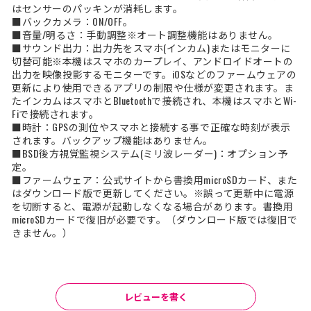
はセンサーのパッキンが消耗します。
■バックカメラ：ON/OFF。
■音量/明るさ：手動調整※オート調整機能はありません。
■サウンド出力：出力先をスマホ(インカム)またはモニターに
切替可能※本機はスマホのカープレイ、アンドロイドオートの
出力を映像投影するモニターです。iOSなどのファームウェアの
更新により使用できるアプリの制限や仕様が変更されます。ま
たインカムはスマホとBluetoothで接続され、本機はスマホとWi-
Fiで接続されます。
■時計：GPSの測位やスマホと接続する事で正確な時刻が表示
されます。バックアップ機能はありません。
■BSD後方視覚監視システム(ミリ波レーダー)：オプション予
定。
■ファームウェア：公式サイトから書換用microSDカード、また
はダウンロード版で更新してください。※誤って更新中に電源
を切断すると、電源が起動しなくなる場合があります。書換用
microSDカードで復旧が必要です。（ダウンロード版では復旧で
きません。）
レビューを書く