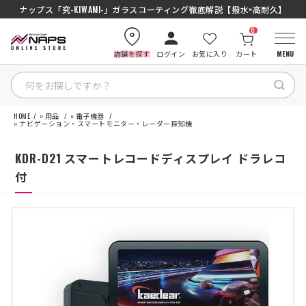
SENA J30/J10を徹底比較｜コスパ最強インカムはどっち？初心者にもおす
ナップス「究-KIWAMI-」ガラスコーティング徹底解説【撥水×高耐久】
0
店舗を探す
ログイン
お気に入り
カート
MENU
HOME
»
用品
»
電子機器
HOME
»
ナビゲーション・スマートモニター・レーダー探知機
KDR-D21 スマートレコードディスプレイ ドラレコ
カテゴリから探す
付
ブランドから探す
特集記事
ナップスメンバーズ