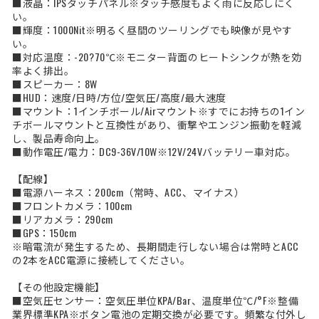
■液晶：IPSタッチパネル※タッチ感度もよく雨に反応しにく
い。
■輝度：1000Nit※明るく昼間のツーリングでも映像が見やす
い。
■対応温度：-20?70℃※モニター背面のヒートシンクが熱を効
率よく排出。
■スピーカー：8W
■HUD：速度/日時/方位/空気圧/高度/最大速度
■マウント：1インチボール/Airマウント※すでにお持ちの1イン
チボールマウントと互換性があり、衝撃やエンジン振動を軽減
し、製品寿命向上。
■動作電圧/電力：DC9-36V/10W※12V/24Vバッテリー車対応。
【配線】
■電源ハーネス：200cm（常時、ACC、マイナス）
■フロントカメラ：100cm
■リアカメラ：290cm
■GPS：150cm
※暗電流が発生するため、長期間走行しない場合は常時とACC
の2本をACC電源に接続してください。
【その他設定機能】
■空気圧センサー：空気圧単位KPA/Bar、温度単位℃/°F※整備
業界標準KPA※ボタン電池の定期交換が必要です。頻繁な付外し