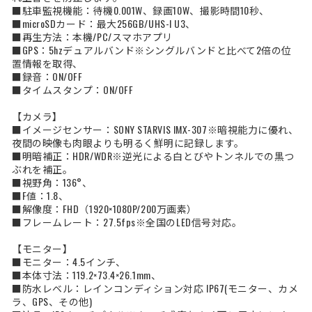
■駐車監視機能：待機0.001W、録画10W、撮影時間10秒、
■microSDカード：最大256GB/UHS-I U3、
■再生方法：本機/PC/スマホアプリ
■GPS：5hzデュアルバンド※シングルバンドと比べて2倍の位
置情報を取得、
■録音：ON/OFF
■タイムスタンプ：ON/OFF
【カメラ】
■イメージセンサー：SONY STARVIS IMX-307※暗視能力に優れ、
夜間の映像も肉眼よりも明るく鮮明に記録します。
■明暗補正：HDR/WDR※逆光による白とびやトンネルでの黒つ
ぶれを補正。
■視野角：136°、
■F値：1.8、
■解像度：FHD（1920×1080P/200万画素）
■フレームレート：27.5fps※全国のLED信号対応。
【モニター】
■モニター：4.5インチ、
■本体寸法：119.2×73.4×26.1mm、
■防水レベル：レインコンディション対応 IP67(モニター、カメ
ラ、GPS、その他)