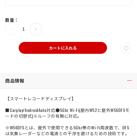
数量：
カートに入れる
商品情報
【スマートレコードディスプレイ】
■Carplay/AndroidAuto対応●5Ghz Wi-Fi(屋内W52と屋外W56DFSモ
ードの切替式)※ルーフの有無に対応。
※W56DFSとは、屋外で使用できる5Ghz帯のWi-Fi周波数で、DFS
は気象レーダーなどの電波との干渉を避けるための技術です。