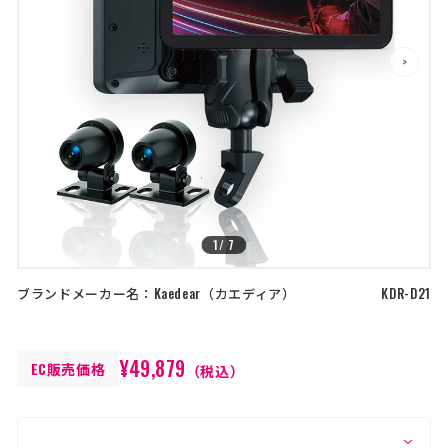
店舗を探す
>
>
コーポレートサイト
採用情報
特定商取引法に基づく表記
古物営業法に基づく表示/保険勧誘
方針
利用規約
商品レビュー利用規約
プライバシーポリシー
返金ポリシー
カスタマーハラスメントに対する方
針
1
/
7
ブランドメーカー名：
Kaedear
カエディア
KDR-D21
¥49,879
EC販売価格
（税込）