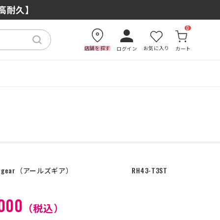
もおすすめの理由
×高耐久】
0
店舗を探す
お気に入り
ログイン
カート
s gear
アールズギア
RH43-T3ST
000
（税込）