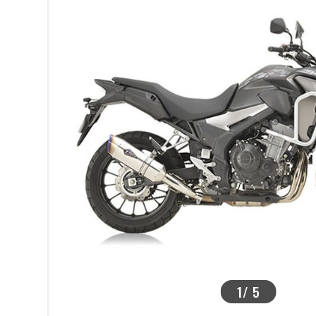
>
1
/
5