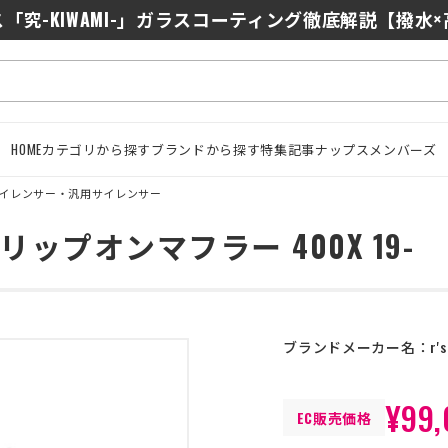
0/J10を徹底比較｜コスパ最強インカムはどっち？初心者に
「究-KIWAMI-」ガラスコーティング徹底解説【撥水
HOME
カテゴリから探す
ブランドから探す
特集記事
ナップスメンバーズ
イレンサー・汎用サイレンサー
ップオンマフラー 400X 19-
ブランドメーカー名：
r'
¥99,
EC販売価格