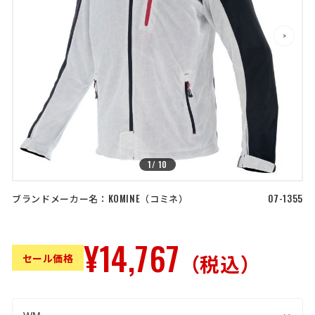
店舗を探す
>
>
コーポレートサイト
採用情報
特定商取引法に基づく表記
古物営業法に基づく表示/保険勧誘
方針
利用規約
商品レビュー利用規約
プライバシーポリシー
返金ポリシー
カスタマーハラスメントに対する方
針
1
/
10
ブランドメーカー名：
KOMINE
コミネ
07-1355
¥14,767
（税込）
セール価格