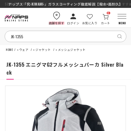
SENA J30/J10を徹底比較｜コスパ最強インカムはどっち？初心者にもおす
ナップス「究-KIWAMI-」ガラスコーティング徹底解説【撥水×高耐久】
0
店舗を探す
ログイン
お気に入り
カート
MENU
HOME
»
ウェア
»
ジャケット
»
メッシュジャケット
HOME
JK-1355 エニグマG2フルメッシュパーカ Silver Bla
カテゴリから探す
ck
ブランドから探す
特集記事
ナップスメンバーズ