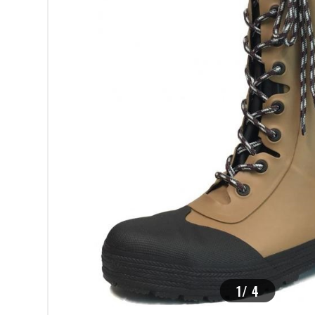
>
1
/
4