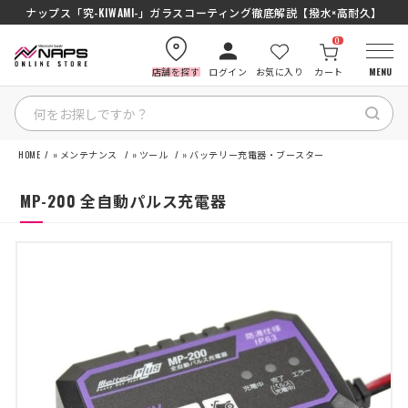
ナップス「究-KIWAMI-」ガラスコーティング徹底解説【撥水×高耐久】
0
店舗を探す
ログイン
お気に入り
カート
MENU
HOME
»
メンテナンス
»
ツール
»
バッテリー充電器・ブースター
HOME
MP-200 全自動パルス充電器
カテゴリから探す
ブランドから探す
特集記事
ナップスメンバーズ