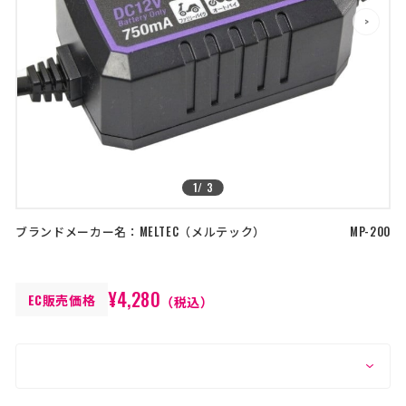
店舗を探す
>
>
コーポレートサイト
採用情報
特定商取引法に基づく表記
古物営業法に基づく表示/保険勧誘
方針
利用規約
商品レビュー利用規約
プライバシーポリシー
返金ポリシー
1
/
3
カスタマーハラスメントに対する方
針
ブランドメーカー名：
MELTEC
メルテック
MP-200
¥4,280
EC販売価格
（税込）