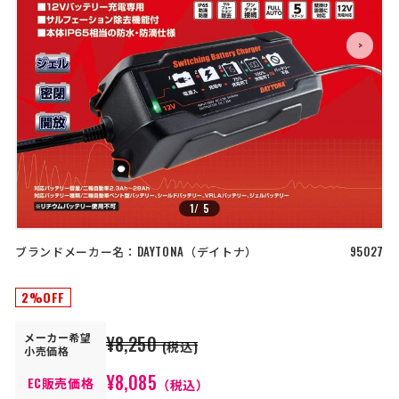
店舗を探す
>
>
コーポレートサイト
採用情報
特定商取引法に基づく表記
古物営業法に基づく表示/保険勧誘
方針
利用規約
商品レビュー利用規約
プライバシーポリシー
返金ポリシー
カスタマーハラスメントに対する方
針
1
/
5
ブランドメーカー名：
DAYTONA
デイトナ
95027
2%OFF
メーカー
希望
¥8,250
(税込)
小売価格
¥8,085
EC販売価格
（税込）