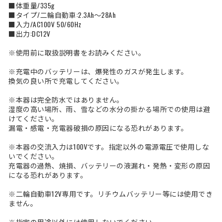
■体重量/335g
■タイプ/二輪自動車:2.3Ah～28Ah
■入力/AC100V 50/60Hz
■出力:DC12V
※使用前に取扱説明書をお読みください。
※充電中のバッテリーは、爆発性のガスが発生します。
換気の良い所で充電してください。
※本器は完全防水ではありません。
湿度の高い場所、雨、雪などの水分の掛かる場所での使用は避
けてください。
漏電・感電・充電器破損の原因になる恐れがあります。
※本器の交流入力は100Vです。指定以外の電源電圧で使用しな
いでください。
充電器の過熱、焼損、バッテリーの液漏れ・発熱・変形の原因
になる恐れがあります。
※二輪自動車12V専用です。リチウムバッテリー等には使用でき
ません。
※指定の用途以外には使用しないでください。