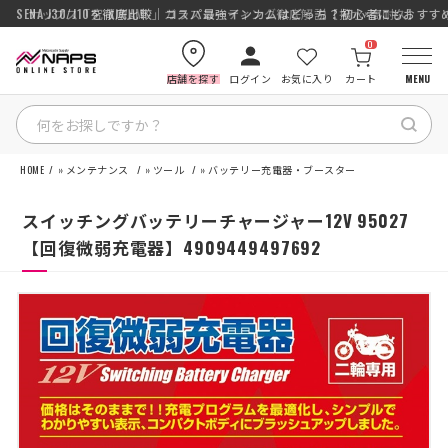
SENA J30/J10を徹底比較｜コスパ最強インカムはどっち？初心者にもおす
ナップス「究-KIWAMI-」ガラスコーティング徹底解説【撥水×高耐久】
0
店舗を探す
ログイン
お気に入り
カート
MENU
HOME
»
メンテナンス
»
ツール
»
バッテリー充電器・ブースター
HOME
スイッチングバッテリーチャージャー12V 95027
カテゴリから探す
【回復微弱充電器】4909449497692
ブランドから探す
特集記事
ナップスメンバーズ