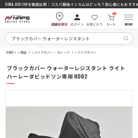
SENA J30/J10を徹底比較｜コスパ最強インカムはどっち？初心者にもおす
0
店舗を探す
ログイン
お気に入り
カート
MENU
HOME
»
用品
»
バイクカバー・ガレージ
»
バイクカバー
HOME
ブラックカバー ウォーターレジスタント ライト
カテゴリから探す
ハーレーダビッドソン専用 HD02
ブランドから探す
特集記事
ナップスメンバーズ