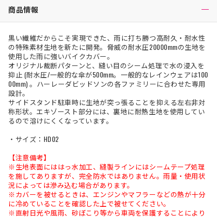
商品情報
黒い繊維だからこそ実現できた、雨に打ち勝つ高耐久・耐水性
の特殊素材生地を新たに開発。脅威の耐水圧20000mmの生地を
使用した雨に強いバイクカバー。
オリジナル裁断パターンと、縫い目のシーム処理で水の浸入を
抑止 (耐水圧/一般的な傘が500mm。一般的なレインウェアは100
00mm) 。ハーレーダビッドソンの各ファミリーに合わせた専用
設計。
サイドスタンド駐車時に生地が突っ張ることを抑える左右非対
称形状。エキゾースト部分には、裏地に耐熱生地を使用してい
るので溶けにくくなっています。
・サイズ：HD02
【注意備考】
※生地表面にははっ水加工、縫製ラインにはシームテープ処理
を施してありますが、完全防水ではありません。雨量・使用状
況によっては滲み込む場合があります。
※カバーを被せるときは、エンジンやマフラーなどの熱が十分
に冷めていることを確認した上で被せてください。
※直射日光や風雨、砂ぼこり等から車両を保護することにより