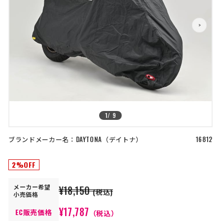
店舗を探す
>
>
コーポレートサイト
採用情報
特定商取引法に基づく表記
古物営業法に基づく表示/保険勧誘
方針
利用規約
商品レビュー利用規約
プライバシーポリシー
返金ポリシー
カスタマーハラスメントに対する方
針
1
/
9
ブランドメーカー名：
DAYTONA
デイトナ
16812
2%OFF
メーカー
希望
¥18,150
(税込)
小売価格
¥17,787
EC販売価格
（税込）