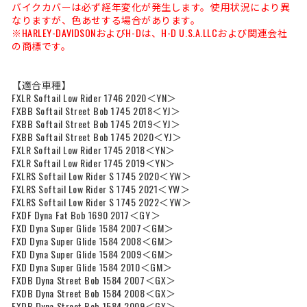
バイクカバーは必ず経年変化が発生します。使用状況により異
なりますが、色あせする場合があります。
※HARLEY-DAVIDSONおよびH-Dは、H-D U.S.A.LLCおよび関連会社
の商標です。
【適合車種】
FXLR Softail Low Rider 1746 2020＜YN＞
FXBB Softail Street Bob 1745 2018＜YJ＞
FXBB Softail Street Bob 1745 2019＜YJ＞
FXBB Softail Street Bob 1745 2020＜YJ＞
FXLR Softail Low Rider 1745 2018＜YN＞
FXLR Softail Low Rider 1745 2019＜YN＞
FXLRS Softail Low Rider S 1745 2020＜YW＞
FXLRS Softail Low Rider S 1745 2021＜YW＞
FXLRS Softail Low Rider S 1745 2022＜YW＞
FXDF Dyna Fat Bob 1690 2017＜GY＞
FXD Dyna Super Glide 1584 2007＜GM＞
FXD Dyna Super Glide 1584 2008＜GM＞
FXD Dyna Super Glide 1584 2009＜GM＞
FXD Dyna Super Glide 1584 2010＜GM＞
FXDB Dyna Street Bob 1584 2007＜GX＞
FXDB Dyna Street Bob 1584 2008＜GX＞
FXDB Dyna Street Bob 1584 2009＜GX＞