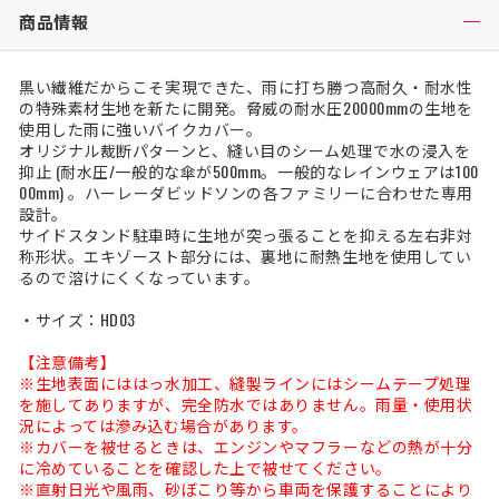
商品情報
黒い繊維だからこそ実現できた、雨に打ち勝つ高耐久・耐水性
の特殊素材生地を新たに開発。脅威の耐水圧20000mmの生地を
使用した雨に強いバイクカバー。
オリジナル裁断パターンと、縫い目のシーム処理で水の浸入を
抑止 (耐水圧/一般的な傘が500mm。一般的なレインウェアは100
00mm) 。ハーレーダビッドソンの各ファミリーに合わせた専用
設計。
サイドスタンド駐車時に生地が突っ張ることを抑える左右非対
称形状。エキゾースト部分には、裏地に耐熱生地を使用してい
るので溶けにくくなっています。
・サイズ：HD03
【注意備考】
※生地表面にははっ水加工、縫製ラインにはシームテープ処理
を施してありますが、完全防水ではありません。雨量・使用状
況によっては滲み込む場合があります。
※カバーを被せるときは、エンジンやマフラーなどの熱が十分
に冷めていることを確認した上で被せてください。
※直射日光や風雨、砂ぼこり等から車両を保護することにより