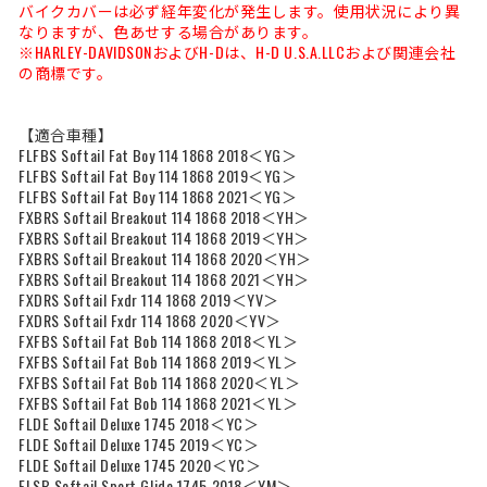
バイクカバーは必ず経年変化が発生します。使用状況により異
なりますが、色あせする場合があります。
※HARLEY-DAVIDSONおよびH-Dは、H-D U.S.A.LLCおよび関連会社
の商標です。
【適合車種】
FLFBS Softail Fat Boy 114 1868 2018＜YG＞
FLFBS Softail Fat Boy 114 1868 2019＜YG＞
FLFBS Softail Fat Boy 114 1868 2021＜YG＞
FXBRS Softail Breakout 114 1868 2018＜YH＞
FXBRS Softail Breakout 114 1868 2019＜YH＞
FXBRS Softail Breakout 114 1868 2020＜YH＞
FXBRS Softail Breakout 114 1868 2021＜YH＞
FXDRS Softail Fxdr 114 1868 2019＜YV＞
FXDRS Softail Fxdr 114 1868 2020＜YV＞
FXFBS Softail Fat Bob 114 1868 2018＜YL＞
FXFBS Softail Fat Bob 114 1868 2019＜YL＞
FXFBS Softail Fat Bob 114 1868 2020＜YL＞
FXFBS Softail Fat Bob 114 1868 2021＜YL＞
FLDE Softail Deluxe 1745 2018＜YC＞
FLDE Softail Deluxe 1745 2019＜YC＞
FLDE Softail Deluxe 1745 2020＜YC＞
FLSB Softail Sport Glide 1745 2018＜YM＞