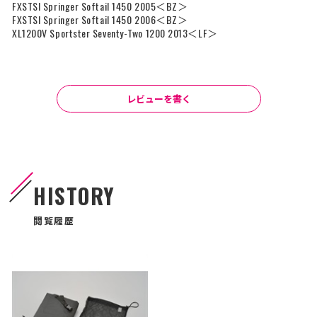
FXSTSI Springer Softail 1450 2005＜BZ＞
FXSTSI Springer Softail 1450 2006＜BZ＞
XL1200V Sportster Seventy-Two 1200 2013＜LF＞
レビューを書く
HISTORY
閲覧履歴