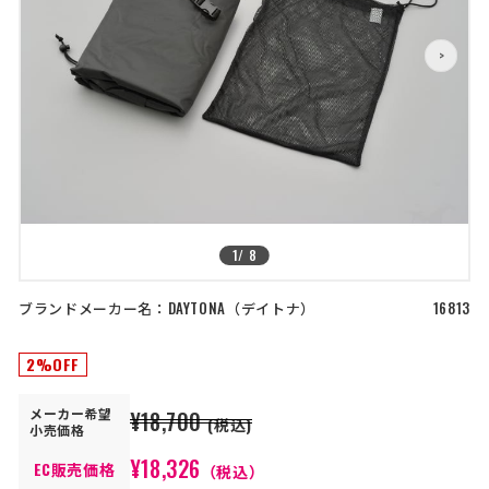
店舗を探す
>
>
コーポレートサイト
採用情報
特定商取引法に基づく表記
古物営業法に基づく表示/保険勧誘
方針
利用規約
商品レビュー利用規約
プライバシーポリシー
返金ポリシー
カスタマーハラスメントに対する方
針
1
/
8
ブランドメーカー名：
DAYTONA
デイトナ
16813
2%OFF
メーカー
希望
¥18,700
(税込)
小売価格
¥18,326
EC販売価格
（税込）