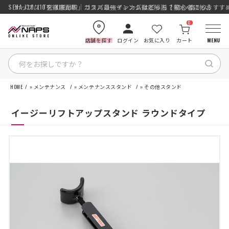
SENA J30/J10を徹底比較｜コスパ最強インカムはどっち？初心者にもおす
ナップス「究-KIWAMI-」ガラスコーティング徹底解説【撥水×高耐久】
0
店舗を探す
ログイン
お気に入り
カート
MENU
HOME
»
メンテナンス
»
メンテナンススタンド
»
その他スタンド
HOME
イージーリフトアップスタンド ラウンドタイプ
カテゴリから探す
ブランドから探す
特集記事
ナップスメンバーズ