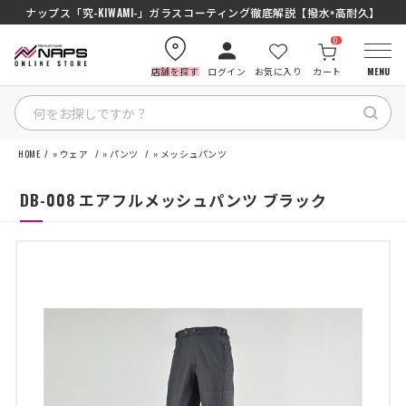
ナップス「究-KIWAMI-」ガラスコーティング徹底解説【撥水×高耐久】
0
店舗を探す
ログイン
お気に入り
カート
MENU
HOME
»
ウェア
»
パンツ
»
メッシュパンツ
HOME
DB-008 エアフルメッシュパンツ ブラック
カテゴリから探す
ブランドから探す
特集記事
ナップスメンバーズ