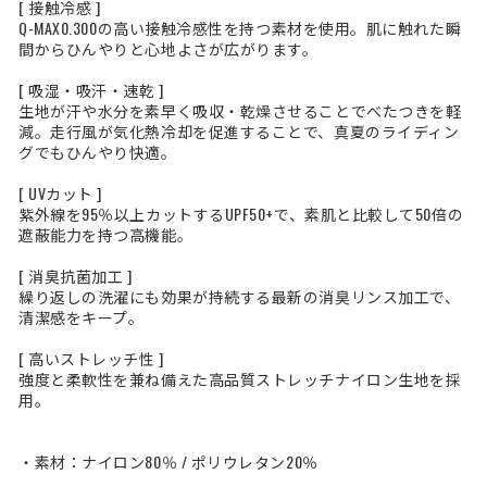
[ 接触冷感 ]
Q-MAX0.300の高い接触冷感性を持つ素材を使用。肌に触れた瞬
間からひんやりと心地よさが広がります。
[ 吸湿・吸汗・速乾 ]
生地が汗や水分を素早く吸収・乾燥させることでべたつきを軽
減。走行風が気化熱冷却を促進することで、真夏のライディン
グでもひんやり快適。
[ UVカット ]
紫外線を95％以上カットするUPF50+で、素肌と比較して50倍の
遮蔽能力を持つ高機能。
[ 消臭抗菌加工 ]
繰り返しの洗濯にも効果が持続する最新の消臭リンス加工で、
清潔感をキープ。
[ 高いストレッチ性 ]
強度と柔軟性を兼ね備えた高品質ストレッチナイロン生地を採
用。
・素材：ナイロン80％ / ポリウレタン20％