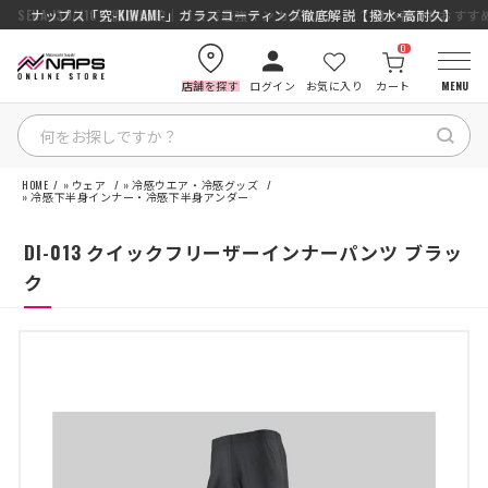
SENA J30/J10を徹底比較｜コスパ最強インカムはどっち？初心者にもおす
ナップス「究-KIWAMI-」ガラスコーティング徹底解説【撥水×高耐久】
0
店舗を探す
ログイン
お気に入り
カート
MENU
HOME
»
ウェア
»
冷感ウエア・冷感グッズ
HOME
»
冷感下半身インナー・冷感下半身アンダー
DI-013 クイックフリーザーインナーパンツ ブラッ
カテゴリから探す
ク
ブランドから探す
特集記事
ナップスメンバーズ