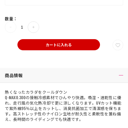
数量：
カートに入れる
商品情報
熱くなったカラダをクールダウン
Q-MAX0.300の接触冷感素材でひんやり快適。吸湿・速乾性に優
れ、走行風の気化熱冷却で更に涼しくなります。UVカット機能
で紫外線95％以上をカットし、消臭抗菌加工で清潔感を保ちま
す。高ストレッチ性のナイロン生地が耐久性と柔軟性を兼ね備
え、長時間のライディングでも快適です。