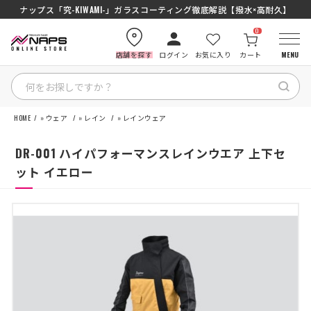
ナップス「究-KIWAMI-」ガラスコーティング徹底解説【撥水×高耐久】
0
店舗を探す
ログイン
お気に入り
カート
MENU
HOME
»
ウェア
»
レイン
»
レインウェア
HOME
DR-001 ハイパフォーマンスレインウエア 上下セ
カテゴリから探す
ット イエロー
ブランドから探す
特集記事
ナップスメンバーズ