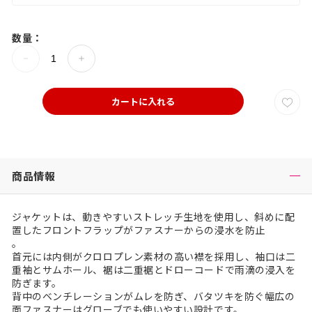
数量：
カートに入れる
商品情報
ジャケットは、動きやすいストレッチ生地を使用し、斜めに配
置したフロントフラップがファスナーからの浸水を防止
。
首元には内側がクロロプレン素材の高い襟を採用し、袖口は二
重袖とサムホール、裾は二重裾とドローコードで雨滴の浸入を
防ぎます。
背中のベンチレーションがムレを防ぎ、バタツキを防ぐ幅広の
面ファスナーはグローブでも使いやすい設計です。