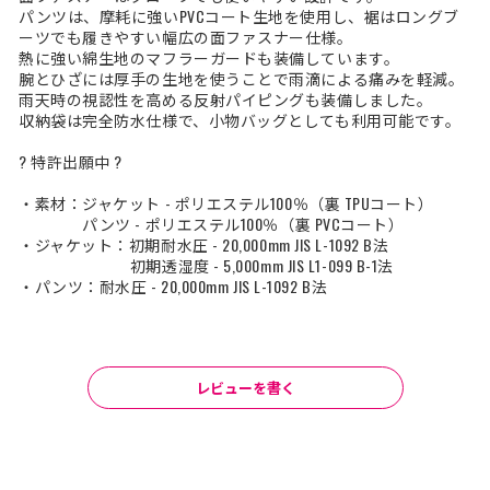
パンツは、摩耗に強いPVCコート生地を使用し、裾はロングブ
ーツでも履きやすい幅広の面ファスナー仕様。
熱に強い綿生地のマフラーガードも装備しています。
腕とひざには厚手の生地を使うことで雨滴による痛みを軽減。
雨天時の視認性を高める反射パイピングも装備しました。
収納袋は完全防水仕様で、小物バッグとしても利用可能です。
? 特許出願中 ?
・素材：ジャケット - ポリエステル100％（裏 TPUコート）
パンツ - ポリエステル100％（裏 PVCコート）
・ジャケット：初期耐水圧 - 20,000mm JIS L-1092 B法
初期透湿度 - 5,000mm JIS L1-099 B-1法
・パンツ：耐水圧 - 20,000mm JIS L-1092 B法
レビューを書く