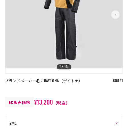
店舗を探す
>
>
コーポレートサイト
採用情報
特定商取引法に基づく表記
古物営業法に基づく表示/保険勧誘
方針
利用規約
商品レビュー利用規約
プライバシーポリシー
返金ポリシー
カスタマーハラスメントに対する方
針
1
/
10
ブランドメーカー名：
DAYTONA
デイトナ
60991
¥13,200
EC販売価格
（税込）