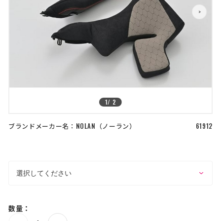
店舗を探す
>
>
コーポレートサイト
採用情報
特定商取引法に基づく表記
古物営業法に基づく表示/保険勧誘
方針
利用規約
商品レビュー利用規約
プライバシーポリシー
返金ポリシー
1
/
2
カスタマーハラスメントに対する方
針
ブランドメーカー名：
NOLAN
ノーラン
61912
数量：