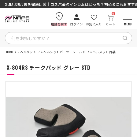
SENA J30/J10を徹底比較｜コスパ最強インカムはどっち？初心者にもおす
0
店舗を探す
ログイン
お気に入り
カート
MENU
HOME
»
ヘルメット
»
ヘルメットパーツ・シールド
»
ヘルメット内装
HOME
X-804RS チークパッド グレー STD
カテゴリから探す
ブランドから探す
特集記事
ナップスメンバーズ