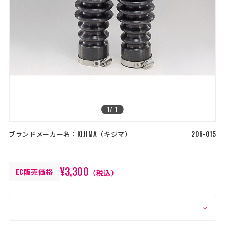
店舗を探す
>
>
コーポレートサイト
採用情報
特定商取引法に基づく表記
古物営業法に基づく表示/保険勧誘
方針
利用規約
商品レビュー利用規約
プライバシーポリシー
返金ポリシー
カスタマーハラスメントに対する方
1
/
1
針
ブランドメーカー名：
KIJIMA
キジマ
206-015
¥3,300
EC販売価格
（税込）