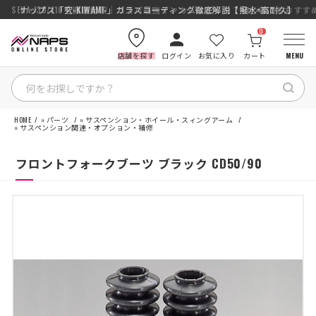
SENA J30/J10を徹底比較｜コスパ最強インカムはどっち？初心者にもおす
ナップス「究-KIWAMI-」ガラスコーティング徹底解説【撥水×高耐久】
0
店舗を探す
ログイン
お気に入り
カート
MENU
HOME
»
パーツ
»
サスペンション・ホイール・スィングアーム
HOME
»
サスペンション関連・オプション・補修
フロントフォークブーツ ブラック CD50/90
カテゴリから探す
ブランドから探す
特集記事
ナップスメンバーズ