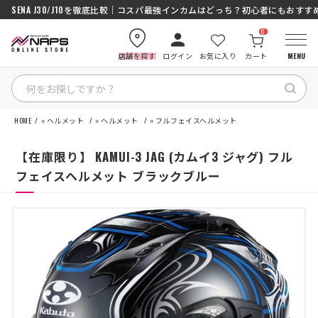
SENA J30/J10を徹底比較｜コスパ最強インカムはどっち？初心者にもおす
0
店舗を探す
ログイン
お気に入り
カート
MENU
HOME
»
ヘルメット
»
ヘルメット
»
フルフェイスヘルメット
HOME
【在庫限り】 KAMUI-3 JAG (カムイ3 ジャグ) フル
カテゴリから探す
フェイスヘルメット ブラックブルー
ブランドから探す
特集記事
ナップスメンバーズ