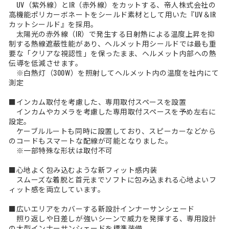
UV（紫外線）とIR（赤外線）をカットする、帝人株式会社の
高機能ポリカーボネートをシールド素材として用いた『UV＆IR
カットシールド』を採用。
太陽光の赤外線（IR）で発生する日射熱による温度上昇を抑
制する熱線遮蔽性能があり、ヘルメット用シールドでは最も重
要な「クリアな視認性」を保ったまま、ヘルメット内部への熱
伝導を低減させます。
※白熱灯（300W）を照射してヘルメット内の温度を社内にて
測定
■インカム取付を考慮した、専用取付スペースを設置
インカムやカメラを考慮した専用取付スペースを予め左右に
設定。
ケーブルルートも同時に設置しており、スピーカーなどから
のコードもスマートな配線が可能となりました。
※一部特殊な形状は取付不可
■心地よく包み込むような新フィット感内装
スムーズな着脱と首元までソフトに包み込まれる心地よいフ
ィット感を両立しています。
■広いエリアをカバーする新設計インナーサンシェード
照り返しや日差しが強いシーンで威力を発揮する、専用設計
の大型インナーサンシェードを標準装備。