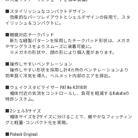
■スタイリッシュなコンパクトデザイン
効果的なパーツレイアウトとシェルデザインの採用で、スタ
イリッシュ＆コンパクトに。
■眼鏡対応チークパッド
新たな縫製パターンを採用したチークパッド形状は、メガネ
やサングラスをよりスムーズに装着可能に。
※メガネの形状や、顔の形により個人差があります。
■操作しやすいベンチレーション
操作しやすい形状を採用し計4カ所のベンチレーションより
効率良く冷気を導入、ヘルメット内部のエアを排出。
■ウェイクスタビライザー PAT.No.4311691
帽体付近の気流をコントロールし、負荷を軽減するKabutoの
特許システム。
■2シェル5サイズ
帽体サイズを2サイズに分けることで、細やかなフィッティン
グと軽量･コンパクト化を実現。
■Pinlock Original