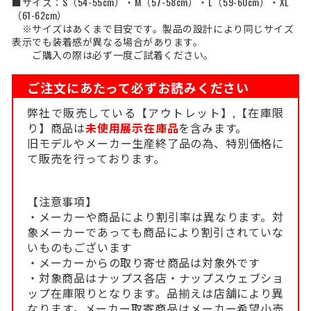
■サイズ：S（54-55cm）・M（57-58cm）・L（59-60cm）・XL
（61-62cm）
※サイズはあくまで目安です。製品の設計により同じサイズ
表示でも装着感が異なる場合があります。
ご購入の際は必ず一度ご試着ください。
ご注文にあたって必ずお読みください
弊社で販売している【アウトレット】,【在庫限
り】商品は
未使用展示在庫品
を含みます。
旧モデルやメーカー生産終了品の為、特別価格に
て販売を行っております。
【注意事項】
・メーカーや商品により割引率は異なります。対
象メーカーであっても商品により割引されていな
いものもございます
・メーカーからの取り寄せ商品は対象外です
・対象商品はナップス各店・ナップスウェブショ
ップ在庫限りとなります。品揃えは店舗により異
なります。メーカー取寄商品はメーカー希望小売