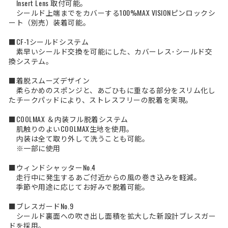
Insert Lens 取付可能。
シールド上端までをカバーする100%MAX VISIONピンロックシ
ート（別売）装着可能。
■CF-1シールドシステム
素早いシールド交換を可能にした、カバーレス･シールド交
換システム。
■着脱スムーズデザイン
柔らかめのスポンジと、あごひもに重なる部分をスリム化し
たチークパッドにより、ストレスフリーの脱着を実現。
■COOLMAX ＆内装フル脱着システム
肌触りのよいCOOLMAX生地を使用。
内装は全て取り外して洗うことも可能。
※一部に使用
■ウィンドシャッターNo.4
走行中に発生するあご付近からの風の巻き込みを軽減。
季節や用途に応じてお好みで脱着可能。
■ブレスガードNo.9
シールド裏面への吹き出し面積を拡大した新設計ブレスガー
ドを採用。