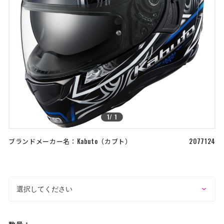
店舗を探す
>
>
コーポレートサイト
採用情報
特定商取引法に基づく表記
古物営業法に基づく表示/保険勧誘
方針
利用規約
商品レビュー利用規約
プライバシーポリシー
返金ポリシー
カスタマーハラスメントに対する方
針
1
/
1
ブランドメーカー名：
Kabuto
カブト
2077124