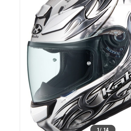
>
1
/
14