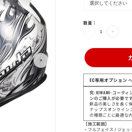
数量：
>
EC専用オプション
ヘ
究-KIWAMI-コー
ンのご購入が必要で
新品の美しさを長く
ナップスオンライン
の種類ごとに最適な
【施工範囲】
・フルフェイス / ジェッ