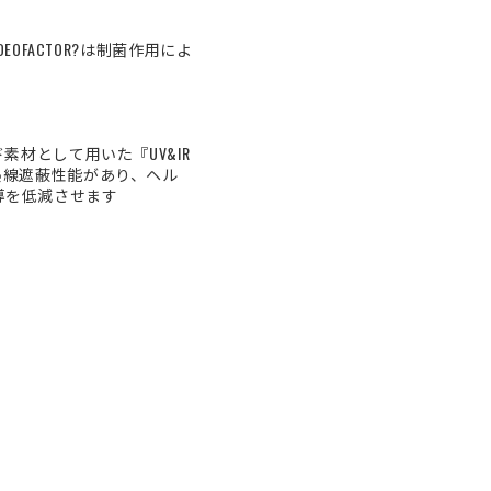
OFACTOR?は制菌作用によ
材として用いた『UV&IR
熱線遮蔽性能があり、ヘル
導を低減させます