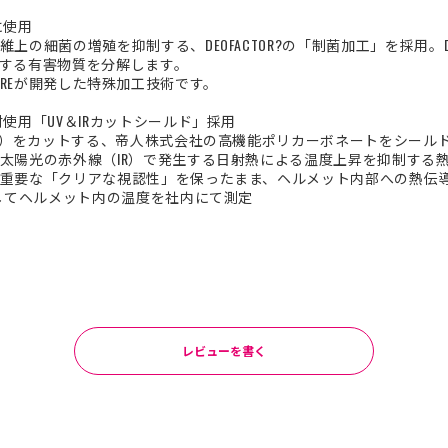
に使用
の細菌の増殖を抑制する、DEOFACTOR?の「制菌加工」を採用。DE
する有害物質を分解します。
RO CAREが開発した特殊加工技術です。
使用「UV＆IRカットシールド」採用
線）をカットする、帝人株式会社の高機能ポリカーボネートをシールド素
太陽光の赤外線（IR）で発生する日射熱による温度上昇を抑制する
重要な「クリアな視認性」を保ったまま、ヘルメット内部への熱伝
射してヘルメット内の温度を社内にて測定
レビューを書く