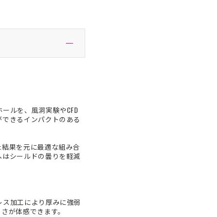
ールを、風洞実験やCFD
ができるインパクトのある
た結果を元に最適な組み合
へはシールドの曇りを軽減
レス加工により厚みに強弱
しさが体感できます。