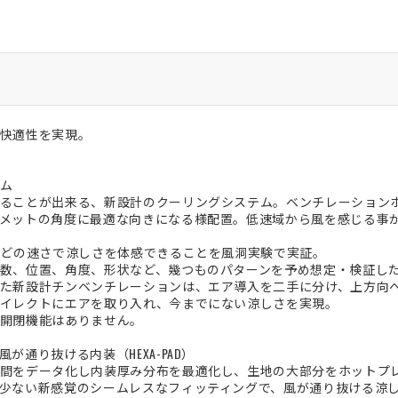
快適性を実現。
ム
ることが出来る、新設計のクーリングシステム。ベンチレーションホ
メットの角度に最適な向きになる様配置。低速域から風を感じる事
ほどの速さで涼しさを体感できることを風洞実験で実証。
数、位置、角度、形状など、幾つものパターンを予め想定・検証し
た新設計チンベンチレーションは、エア導入を二手に分け、上方向
イレクトにエアを取り入れ、今までにない涼しさを実現。
開閉機能はありません。
が通り抜ける内装（HEXA-PAD）
間をデータ化し内装厚み分布を最適化し、生地の大部分をホットプ
少ない新感覚のシームレスなフィッティングで、風が通り抜ける涼