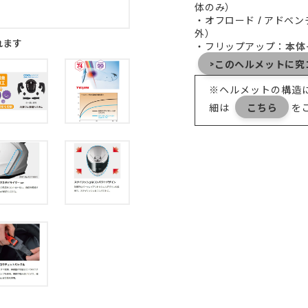
体のみ）
・オフロード / アドベ
外）
れます
・フリップアップ：
本体
>このヘルメットに究コ
※ヘルメットの構造
細は
こちら
を