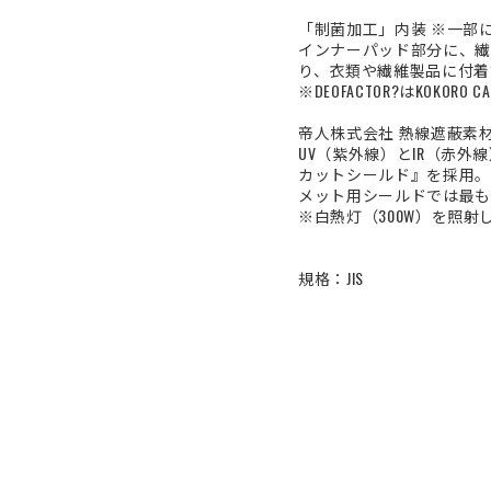
「制菌加工」内装 ※一部
インナーパッド部分に、繊維上
り、衣類や繊維製品に付着
※DEOFACTOR?はKOKO
帝人株式会社 熱線遮蔽素材
UV（紫外線）とIR（赤外
カットシールド』を採用。
メット用シールドでは最も
※白熱灯（300W）を照
規格：JIS