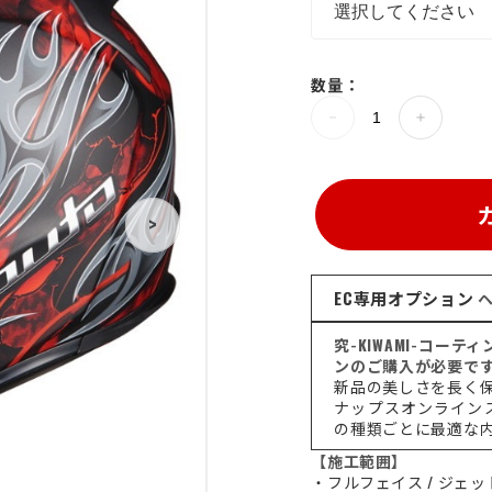
数量：
>
EC専用オプション
ヘ
究-KIWAMI-コー
ンのご購入が必要で
新品の美しさを長く
ナップスオンライン
の種類ごとに最適な
【施工範囲】
・フルフェイス / ジェッ