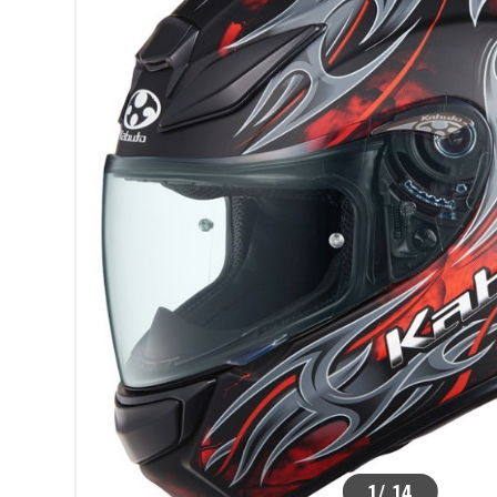
>
1
/
14