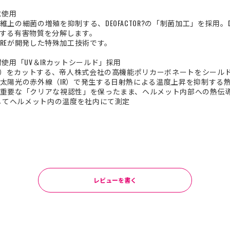
に使用
の細菌の増殖を抑制する、DEOFACTOR?の「制菌加工」を採用。DE
する有害物質を分解します。
RO CAREが開発した特殊加工技術です。
使用「UV＆IRカットシールド」採用
線）をカットする、帝人株式会社の高機能ポリカーボネートをシールド素
太陽光の赤外線（IR）で発生する日射熱による温度上昇を抑制する
重要な「クリアな視認性」を保ったまま、ヘルメット内部への熱伝
射してヘルメット内の温度を社内にて測定
レビューを書く