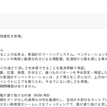
快適性を実現。
ム
ることが出来る、新設計のクーリングシステム。ベンチレーションホ
メットの角度に最適な向きになる様配置。低速域から風を感じる事
ほどの速さで涼しさを体感できることを風洞実験で実証。
数、位置、角度、形状など、幾つものパターンを予め想定・検証し
た新設計チンベンチレーションは、エア導入を二手に分け、上方向
イレクトにエアを取り入れ、今までにない涼しさを実現。
開閉機能はありません。
が通り抜ける内装（HEXA-PAD）
間をデータ化し内装厚み分布を最適化し、生地の大部分をホットプ
少ない新感覚のシームレスなフィッティングで、風が通り抜ける涼