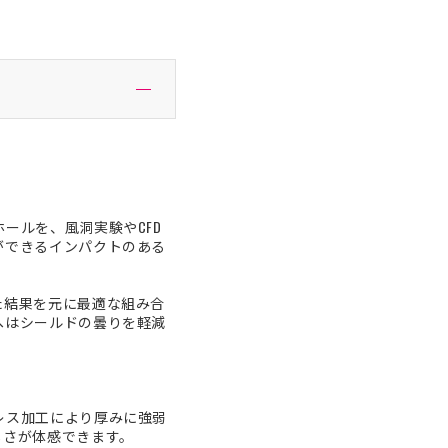
ールを、風洞実験やCFD
ができるインパクトのある
た結果を元に最適な組み合
へはシールドの曇りを軽減
レス加工により厚みに強弱
しさが体感できます。