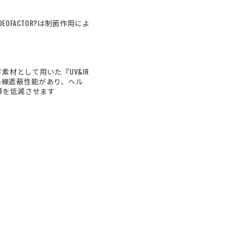
OFACTOR?は制菌作用によ
材として用いた『UV&IR
熱線遮蔽性能があり、ヘル
導を低減させます