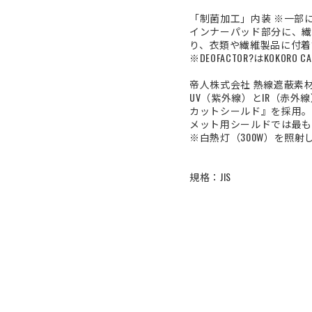
「制菌加工」内装 ※一部
インナーパッド部分に、繊維上
り、衣類や繊維製品に付着
※DEOFACTOR?はKOKO
帝人株式会社 熱線遮蔽素材
UV（紫外線）とIR（赤外
カットシールド』を採用。
メット用シールドでは最も
※白熱灯（300W）を照
規格：JIS