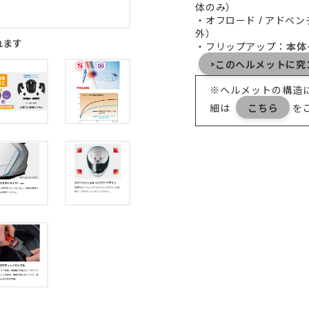
体のみ）
・オフロード / アドベ
外）
れます
・フリップアップ：
本体
>このヘルメットに究コ
※ヘルメットの構造
細は
こちら
を