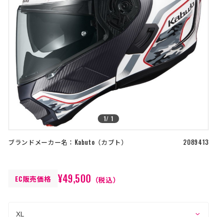
店舗を探す
>
>
コーポレートサイト
採用情報
特定商取引法に基づく表記
古物営業法に基づく表示/保険勧誘
方針
利用規約
商品レビュー利用規約
プライバシーポリシー
返金ポリシー
カスタマーハラスメントに対する方
針
1
/
1
ブランドメーカー名：
Kabuto
カブト
2089413
¥49,500
EC販売価格
（税込）