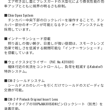
エア吹き出し面とブレスガードの大型化により換気性能の効
率アップとともに視界の明るさも抑制。
■Chin Open System
チンカバー中央下部のロックレバーを操作することで、チン
カバー部分のオープンが可能となるチン・オープンシステムを
採用しています。
■インナーサンシェード搭載
照り返しの強い朝夕、日差しが強い昼間は、スモークレンズ
効果で眩しさを低減する開閉可能な「インナーサンシェード」
を搭載しています。
■ウェイクスタビライザー（PAT. No.4311691）
帽体付近の気流をコントロールし、負荷を軽減するKabutoの
特許システム。
■CM-2 シールドシステム
シールドメカのレバーを引くだけでシールドのスピーディな
交換が可能。
■CM-2-P Pinlock Original Insert Lens
ワイドタイプの100%MAXVISIONピンロックシート（別売）を
装着可能。