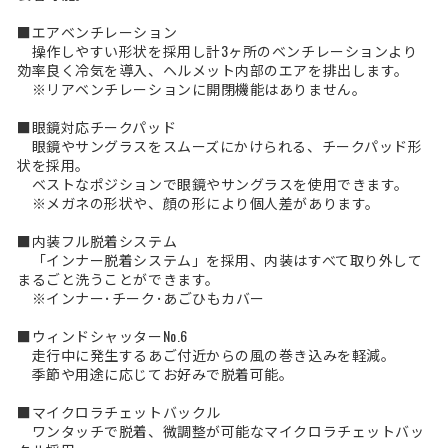
■エアベンチレーション
操作しやすい形状を採用し計3ヶ所のベンチレーションより
効率良く冷気を導入、ヘルメット内部のエアを排出します。
※リアベンチレーションに開閉機能はありません。
■眼鏡対応チークパッド
眼鏡やサングラスをスムーズにかけられる、チークパッド形
状を採用。
ベストなポジションで眼鏡やサングラスを使用できます。
※メガネの形状や、顔の形により個人差があります。
■内装フル脱着システム
「インナー脱着システム」を採用、内装はすべて取り外して
まるごと洗うことができます。
※インナー･チーク･あごひもカバー
■ウィンドシャッターNo.6
走行中に発生するあご付近からの風の巻き込みを軽減。
季節や用途に応じてお好みで脱着可能。
■マイクロラチェットバックル
ワンタッチで脱着、微調整が可能なマイクロラチェットバッ