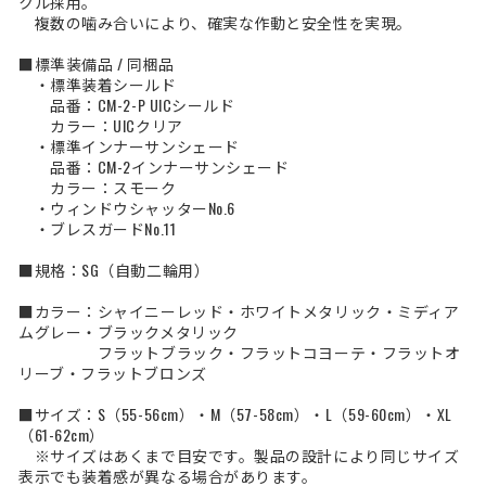
クル採用。
複数の噛み合いにより、確実な作動と安全性を実現。
■標準装備品 / 同梱品
・標準装着シールド
品番：CM-2-P UICシールド
カラー：UICクリア
・標準インナーサンシェード
品番：CM-2インナーサンシェード
カラー：スモーク
・ウィンドウシャッターNo.6
・ブレスガードNo.11
■規格：SG（自動二輪用）
■カラー：シャイニーレッド・ホワイトメタリック・ミディア
ムグレー・ブラックメタリック
フラットブラック・フラットコヨーテ・フラットオ
リーブ・フラットブロンズ
■サイズ：S（55-56cm）・M（57-58cm）・L（59-60cm）・XL
（61-62cm）
※サイズはあくまで目安です。製品の設計により同じサイズ
表示でも装着感が異なる場合があります。