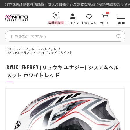
SENA J30/J10を徹底比較｜コスパ最強インカムはどっち？初心者にもおす
ナップス「究-KIWAMI-」ガラスコーティング徹底解説【撥水×高耐久】
0
店舗を探す
ログイン
お気に入り
カート
MENU
HOME
»
ヘルメット
»
ヘルメット
HOME
»
システムヘルメット・ハイブリッドヘルメット
RYUKI ENERGY (リュウキ エナジー) システムヘル
カテゴリから探す
メット ホワイトレッド
ブランドから探す
特集記事
ナップスメンバーズ