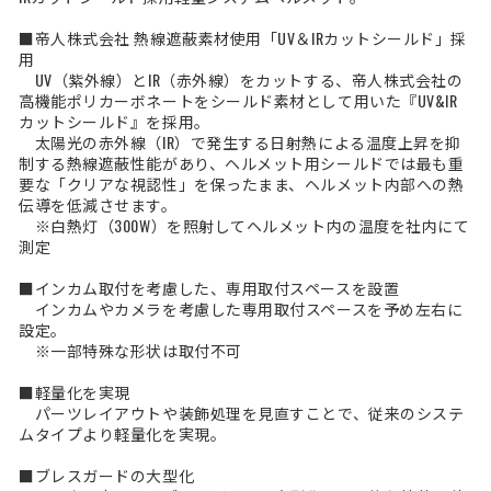
■帝人株式会社 熱線遮蔽素材使用「UV＆IRカットシールド」採
用
UV（紫外線）とIR（赤外線）をカットする、帝人株式会社の
高機能ポリカーボネートをシールド素材として用いた『UV&IR
カットシールド』を採用。
太陽光の赤外線（IR）で発生する日射熱による温度上昇を抑
制する熱線遮蔽性能があり、ヘルメット用シールドでは最も重
要な「クリアな視認性」を保ったまま、ヘルメット内部への熱
伝導を低減させます。
※白熱灯（300W）を照射してヘルメット内の温度を社内にて
測定
■インカム取付を考慮した、専用取付スペースを設置
インカムやカメラを考慮した専用取付スペースを予め左右に
設定。
※一部特殊な形状は取付不可
■軽量化を実現
パーツレイアウトや装飾処理を見直すことで、従来のシステ
ムタイプより軽量化を実現。
■ブレスガードの大型化