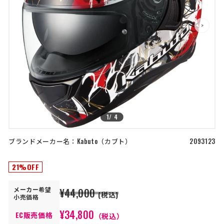
店舗を探す
>
>
コーポレートサイト
採用情報
特定商取引法に基づく表記
古物営業法に基づく表示/保険勧誘
方針
利用規約
商品レビュー利用規約
プライバシーポリシー
返金ポリシー
カスタマーハラスメントに対する方
針
1
/
4
ブランドメーカー名：
Kabuto
カブト
2093123
21%OFF
メーカー
希望
¥44,000
(税込)
小売価格
¥34,800
EC販売価格
（税込）