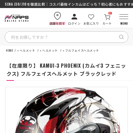
SENA J30/J10を徹底比較｜コスパ最強インカムはどっち？初心者にもおす
0
店舗を探す
ログイン
お気に入り
カート
MENU
HOME
»
ヘルメット
»
ヘルメット
»
フルフェイスヘルメット
HOME
【在庫限り】 KAMUI-3 PHOENIX (カムイ3 フェニッ
カテゴリから探す
クス) フルフェイスヘルメット ブラックレッド
ブランドから探す
特集記事
ナップスメンバーズ