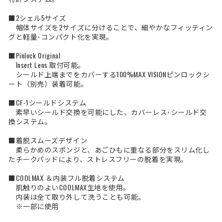
■2シェル5サイズ
帽体サイズを2サイズに分けることで、細やかなフィッティン
グと軽量･コンパクト化を実現。
■Pinlock Original
Insert Lens 取付可能。
シールド上端までをカバーする100%MAX VISIONピンロックシ
ート（別売）装着可能。
■CF-1シールドシステム
素早いシールド交換を可能にした、カバーレス･シールド交
換システム。
■着脱スムーズデザイン
柔らかめのスポンジと、あごひもに重なる部分をスリム化し
たチークパッドにより、ストレスフリーの脱着を実現。
■COOLMAX ＆内装フル脱着システム
肌触りのよいCOOLMAX生地を使用。
内装は全て取り外して洗うことも可能。
※一部に使用