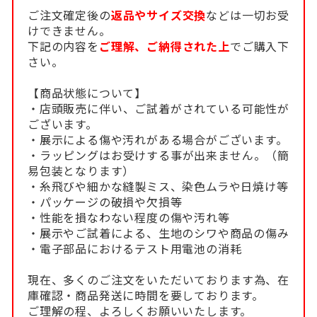
ご注文確定後の
返品やサイズ交換
などは一切お受
けできません。
下記の内容を
ご理解、ご納得された上
でご購入下
さい。
【商品状態について】
・店頭販売に伴い、ご試着がされている可能性が
ございます。
・展示による傷や汚れがある場合がございます。
・ラッピングはお受けする事が出来ません。（簡
易包装となります）
・糸飛びや細かな縫製ミス、染色ムラや日焼け等
・パッケージの破損や欠損等
・性能を損なわない程度の傷や汚れ等
・展示やご試着による、生地のシワや商品の傷み
・電子部品におけるテスト用電池の消耗
現在、多くのご注文をいただいております為、在
庫確認・商品発送に時間を要しております。
ご理解の程、よろしくお願いいたします。