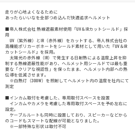
走りが心地よくなるために
あったらいいなを全部つめ込んだ快適追求ヘルメット
■帝人株式会社 熱線遮蔽素材使用「UV＆IRカットシールド」採
用
UV（紫外線）とIR（赤外線）をカットする、帝人株式会社の
高機能ポリカーボネートをシールド素材として用いた『UV＆IR
カットシールド』を採用。
太陽光の赤外線（IR）で発生する日射熱による温度上昇を抑
制する熱線遮蔽性能があり、ヘルメット用シールドでは最も重
要な「クリアな視認性」を保ったまま、ヘルメット内部への熱
伝導を低減させます。
※白熱灯（300W）を照射してヘルメット内の温度を社内にて
測定
■インカム取付を考慮した、専用取付スペースを設置
インカムやカメラを考慮した専用取付スペースを予め左右に
設定。
ケーブルルートも同時に設置しており、スピーカーなどから
のコードもスマートな配線が可能となりました。
※一部特殊な形状は取付不可