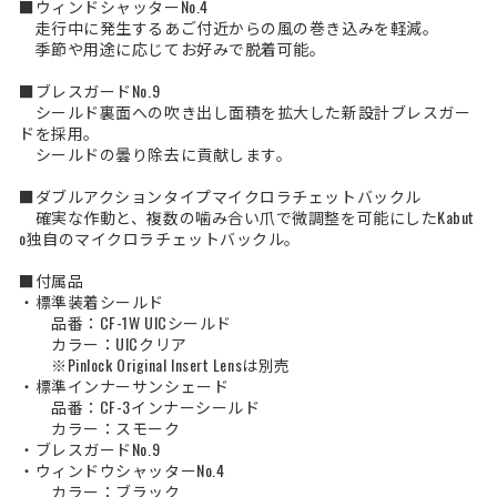
■ウィンドシャッターNo.4
走行中に発生するあご付近からの風の巻き込みを軽減。
季節や用途に応じてお好みで脱着可能。
■ブレスガードNo.9
シールド裏面への吹き出し面積を拡大した新設計ブレスガー
ドを採用。
シールドの曇り除去に貢献します。
■ダブルアクションタイプマイクロラチェットバックル
確実な作動と、複数の噛み合い爪で微調整を可能にしたKabut
o独自のマイクロラチェットバックル。
■付属品
・標準装着シールド
品番：CF-1W UICシールド
カラー：UICクリア
※Pinlock Original Insert Lensは別売
・標準インナーサンシェード
品番：CF-3インナーシールド
カラー：スモーク
・ブレスガードNo.9
・ウィンドウシャッターNo.4
カラー：ブラック