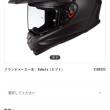
店舗を探す
>
>
コーポレートサイト
採用情報
特定商取引法に基づく表記
古物営業法に基づく表示/保険勧誘
方針
利用規約
商品レビュー利用規約
プライバシーポリシー
返金ポリシー
カスタマーハラスメントに対する方
針
1
/
1
ブランドメーカー名：
Kabuto
カブト
2109012