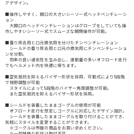
アデザイン。
■操作しやすく、開口の大きいシーソー式ヘッドベンチレーシ
ョン
大開口のヘッドベンチレーションはグローブをしていても操
作しやすいシーソー式でスムーズな開閉操作が可能。
■曇り除去用と口元換気用を分けたチンベンチレーション
シールドの曇り除去用と口元の換気用にチンベンチレーショ
ンを分割。
効率の良い通気性を生み出し、運動量の多いオフロード走行
でもヘルメット内を快適に保ちます。
■空気抵抗を抑えるバイザー形状を採用、可動式により5段階
で視野調整が可能
スタイルによって5段階のバイザー角度調整が可能。
また空気抵抗を抑えるバイザー形状を採用。
■シールドを装着したままゴーグルの使用が可能
オフロード走行を想定しゴーグルに対応したデザイン設計。
シールドを装着したままゴーグルを取り付けることができ、
気軽にスタイルを変更することができます。
※ゴーグルは市販の商品をお買い求めください。
※一部特殊な形状は取付不可。