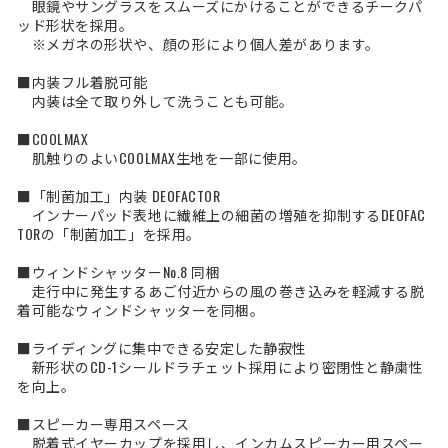
眼鏡やサングラスをスムーズにかけることができるチークパ
ッド形状を採用。
※メガネの形状や、顔の形により個人差があります。
■内装フル着脱可能
内装は全て取り外して洗うことも可能。
■COOLMAX
肌触りのよいCOOLMAX生地を一部に使用。
■「制菌加工」内装 DEOFACTOR
インナーパッド表地に繊維上の細菌の増殖を抑制するDEOFAC
TORの「制菌加工」を採用。
■ウィンドシャッターNo.8 同梱
走行中に発生するあご付近からの風の巻き込みを軽減する脱
着可能なウィンドシャッターを同梱。
■ライディングに集中できる安定した静寂性
新形状のCD-1シールドラチェット採用により密閉性と静粛性
を向上。
■スピーカー専用スペース
脱着式イヤーカップを採用し、インカムスピーカー用スペー