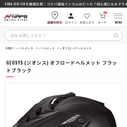
SENA J30/J10を徹底比較｜コスパ最強インカムはどっち？初心者にもおす
0
店舗を探す
ログイン
お気に入り
カート
MENU
HOME
»
ヘルメット
»
ヘルメット
»
オフロードヘルメット
HOME
GEOSYS (ジオシス) オフロードヘルメット フラッ
カテゴリから探す
トブラック
ブランドから探す
特集記事
ナップスメンバーズ