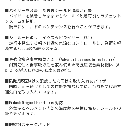
■バイザーを装着したままシールド脱着が可能
バイザーを装着したままでもシールド脱着可能なラチェット
システムを採用。
簡単にシールドのメンテナンスを行うことができます。
■シェル一体型ウェイクスタビライザー（PAT.）
走行中発生する帽体付近の気流をコントロールし、負荷を軽
減するKabutoの特許システム。
■高強度複合素材帽体 A.C.T.（Advanced Composite Technology）
耐貫通性と衝撃吸収性を兼ね備えた高強度複合素材帽体（A.
C.T.）を導入し各部の強度を最適化。
■防眩/泥石避けを配慮した穴形状を取り入れたバイザー
防眩、泥石避けとしての性能を損なわずに走行風を受け流す
通気口を取り入れています。
■Pinlock Original Insert Lens 対応
外気温とヘルメット内部の温度差を平衡に保ち、シールドの
曇りを抑えます。
■眼鏡対応チークパッド