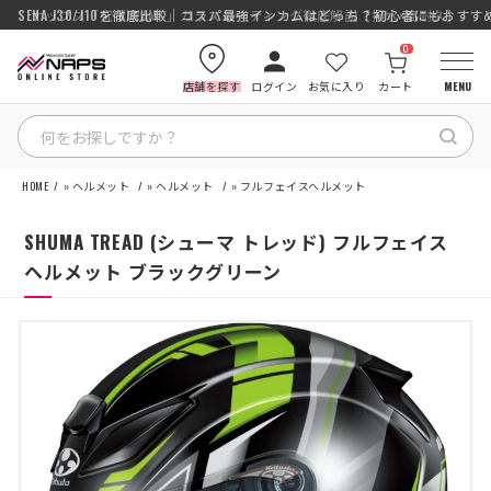
SENA J30/J10を徹底比較｜コスパ最強インカムはどっち？初心者にもおす
ナップス「究-KIWAMI-」ガラスコーティング徹底解説【撥水×高耐久】
0
店舗を探す
ログイン
お気に入り
カート
MENU
HOME
»
ヘルメット
»
ヘルメット
»
フルフェイスヘルメット
HOME
SHUMA TREAD (シューマ トレッド) フルフェイス
カテゴリから探す
ヘルメット ブラックグリーン
ブランドから探す
特集記事
ナップスメンバーズ