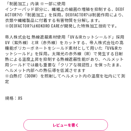
「制菌加工」内装 ※一部に使用
インナーパッド部分に、繊維上の細菌の増殖を抑制する、DEOF
ACTOR?の「制菌加工」を採用。DEOFACTOR?は制菌作用により、
衣類や繊維製品に付着する有害物質を分解します。
※DEOFACTOR?はKOKORO CAREが開発した特殊加工技術です。
帝人株式会社 熱線遮蔽素材使用「UV＆IRカットシールド」採用
UV（紫外線）とIR（赤外線）をカットする、帝人株式会社の高
機能ポリカーボネートをシールド素材として用いた『UV&IRカ
ットシールド』を採用。太陽光の赤外線（IR）で発生する日射
熱による温度上昇を抑制する熱線遮蔽性能があり、ヘルメット
用シールドでは最も重要な「クリアな視認性」を保ったまま、
ヘルメット内部への熱伝導を低減させます
※白熱灯（300W）を照射してヘルメット内の温度を社内にて測
定
規格：JIS
レビューを書く