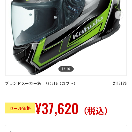
店舗を探す
>
>
コーポレートサイト
採用情報
特定商取引法に基づく表記
古物営業法に基づく表示/保険勧誘
方針
利用規約
商品レビュー利用規約
プライバシーポリシー
返金ポリシー
カスタマーハラスメントに対する方
針
1
/
14
ブランドメーカー名：
Kabuto
カブト
2119126
¥37,620
（税込）
セール価格