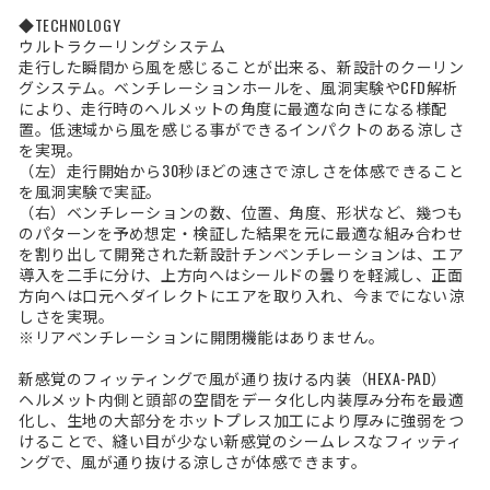
◆TECHNOLOGY
ウルトラクーリングシステム
走行した瞬間から風を感じることが出来る、新設計のクーリン
グシステム。ベンチレーションホールを、風洞実験やCFD解析
により、走行時のヘルメットの角度に最適な向きになる様配
置。低速域から風を感じる事ができるインパクトのある涼しさ
を実現。
（左）走行開始から30秒ほどの速さで涼しさを体感できること
を風洞実験で実証。
（右）ベンチレーションの数、位置、角度、形状など、幾つも
のパターンを予め想定・検証した結果を元に最適な組み合わせ
を割り出して開発された新設計チンベンチレーションは、エア
導入を二手に分け、上方向へはシールドの曇りを軽減し、正面
方向へは口元へダイレクトにエアを取り入れ、今までにない涼
しさを実現。
※リアベンチレーションに開閉機能はありません。
新感覚のフィッティングで風が通り抜ける内装（HEXA-PAD）
ヘルメット内側と頭部の空間をデータ化し内装厚み分布を最適
化し、生地の大部分をホットプレス加工により厚みに強弱をつ
けることで、縫い目が少ない新感覚のシームレスなフィッティ
ングで、風が通り抜ける涼しさが体感できます。