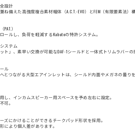
全設計
備えた高強度複合素材帽体（A.C.T.-EVO）とFEM（有限要素法
PAT.）
ールし、負荷を軽減するKabutoの特許システム。
システム
ェット」、素早い交換が可能なDAF-1シールドと一体式トリムラバー
ール
へとつながる大型エアインレットは、シールド内面やメガネの曇り
用し、インカムスピーカー用スペースを予め左右に設定。
不可。
ーズにかけることができるチークパッド形状を採用。
形により個人差があります。