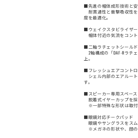
■先進の帽体成形技術と安
耐貫通性と衝撃吸収性を兼ね
度を最適化。
■ウェイクスタビライザー（
帽体付近の気流をコントロ
■二軸ラチェットシールド
2軸構成の「DAF-Rラチ
上。
■フレッシュエアコントロ
シェル内部のエアルート
す。
■スピーカー専用スペース
脱着式イヤーカップを採
※一部特殊な形状は取付
■眼鏡対応チークパッド
眼鏡やサングラスをスム
※メガネの形状や、顔の