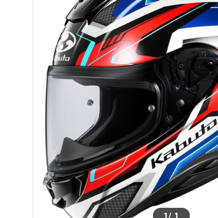
>
1
/
1