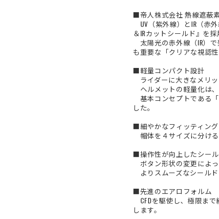
■帝人株式会社 熱線遮蔽素
UV（紫外線）とIR（赤
＆IRカットシールド』を採
太陽光の赤外線（IR）で
も重要な「クリアな視認性
■軽量コンパクト設計
ライダーに大きなメリッ
ヘルメットの軽量化は、
基本コンセプトである「
した。
■細やかなフィッティング
帽体を４サイズに分ける
■操作性が向上したシール
ボタン形状の変更によっ
よりスムーズなシールド
■先進のエアロフォルム
CFDを駆使し、極限まで
します。