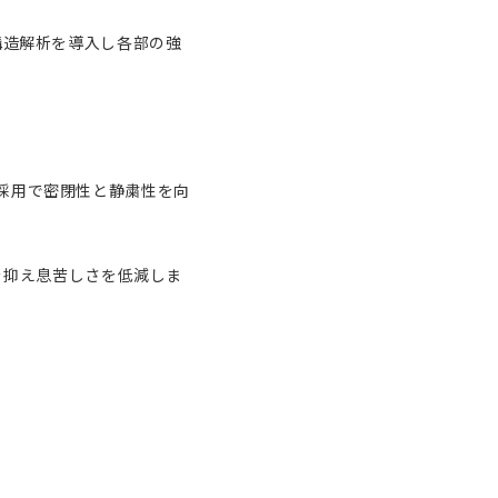
）構造解析を導入し各部の強
の採用で密閉性と静粛性を向
を抑え息苦しさを低減しま