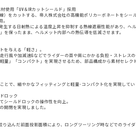
材使用「UV＆IRカットシールド」採用
外線）をカットする、帝人株式会社の高機能ポリカーボネートをシール
用。
発生する日射熱による温度上昇を抑制する熱線遮蔽性能があり、ヘ
」を保ったまま、ヘルメット内部への熱伝導を低減させます。
トを与える「軽さ」。
走行風や加減速Gなどでライダーの首や肩にかかる負担・ストレスの
軽量」「コンパクト」を実現させるため、部品構成から素材セレク
ことで、細やかなフィッティングと軽量･コンパクト化を実現してい
ドロック
てシールドロックの操作性を向上。
の開閉を実現しました。
絞り込んだ前面投影面積により、ロングツーリング時などでのライ