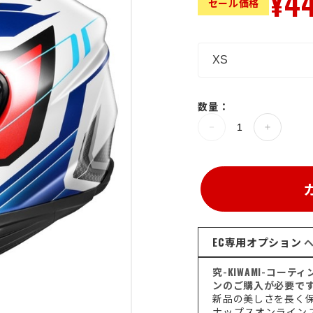
¥4
セール価格
数量：
>
EC専用オプション
ヘ
究-KIWAMI-コー
ンのご購入が必要で
新品の美しさを長く
ナップスオンライン