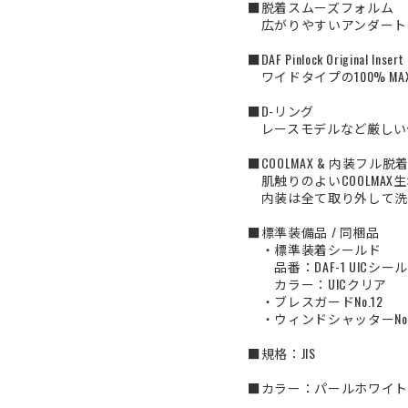
■脱着スムーズフォルム
広がりやすいアンダート
■DAF Pinlock Original Insert
ワイドタイプの100% MA
■D-リング
レースモデルなど厳しい
■COOLMAX & 内装フル
肌触りのよいCOOLMAX
内装は全て取り外して洗
■標準装備品 / 同梱品
・標準装着シールド
品番：DAF-1 UICシー
カラー：UICクリア
・ブレスガードNo.12
・ウィンドシャッターNo.
■規格：JIS
■カラー：パールホワイト