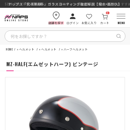
SENA J30/J10を徹底比較｜コスパ最強インカムはどっち？初心者にもおす
ナップス「究-KIWAMI-」ガラスコーティング徹底解説【撥水×高耐久】
0
店舗を探す
ログイン
お気に入り
カート
MENU
HOME
»
ヘルメット
»
ヘルメット
»
ハーフヘルメット
HOME
MZ-HALF(エムゼットハーフ) ビンテージ
カテゴリから探す
ブランドから探す
特集記事
ナップスメンバーズ