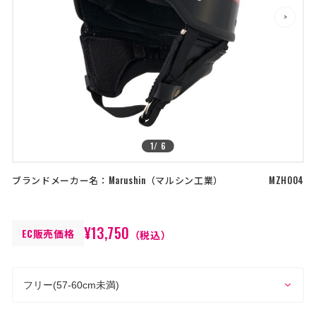
店舗を探す
>
>
コーポレートサイト
採用情報
特定商取引法に基づく表記
古物営業法に基づく表示/保険勧誘
方針
利用規約
商品レビュー利用規約
プライバシーポリシー
返金ポリシー
1
/
6
カスタマーハラスメントに対する方
針
ブランドメーカー名：
Marushin
マルシン工業
MZH004
¥13,750
EC販売価格
（税込）