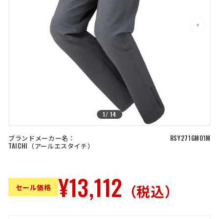
店舗を探す
>
>
コーポレートサイト
採用情報
特定商取引法に基づく表記
古物営業法に基づく表示/保険勧誘
方針
利用規約
商品レビュー利用規約
プライバシーポリシー
返金ポリシー
カスタマーハラスメントに対する方
針
1
/
14
ブランドメーカー名：
RSY271GM01M
TAICHI
アールエスタイチ
¥13,112
（税込）
セール価格