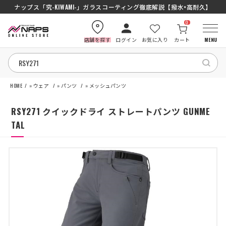
ナップス「究-KIWAMI-」ガラスコーティング徹底解説【撥水×高耐久】
0
店舗を探す
ログイン
お気に入り
カート
MENU
HOME
»
ウェア
»
パンツ
»
メッシュパンツ
HOME
RSY271 クイックドライ ストレートパンツ GUNME
カテゴリから探す
TAL
ブランドから探す
特集記事
ナップスメンバーズ