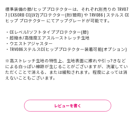
標準装備の膝/ヒッププロテクターは、それぞれ別売りの TRV07
7 | EXSORB CE(LV2)プロテクター(肘/膝用) や TRV086 | ステルス CE
ヒップ プロテクター にてアップグレードが可能です。
・CEレベル1ソフトタイププロテクター(膝)
・超撥水/高強度エアスルーストレッチ生地
・ウエストアジャスター
・TRV086ステルスCEヒッププロテクター装着可能(オプション)
※高ストレッチ生地の特性上、生地表面に擦れや引っ?きなど
による白っぽい線跡が生じることがございますが、洗濯してい
ただくことで消える、または緩和されます。程度によっては消
えないこともございます。
レビューを書く