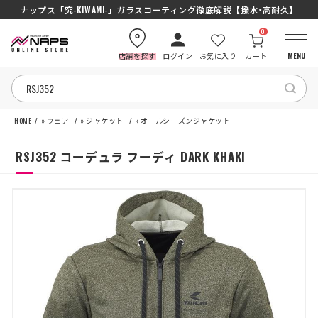
ナップス「究-KIWAMI-」ガラスコーティング徹底解説【撥水×高耐久】
0
店舗を探す
ログイン
お気に入り
カート
MENU
HOME
»
ウェア
»
ジャケット
»
オールシーズンジャケット
HOME
RSJ352 コーデュラ フーディ DARK KHAKI
カテゴリから探す
ブランドから探す
特集記事
ナップスメンバーズ