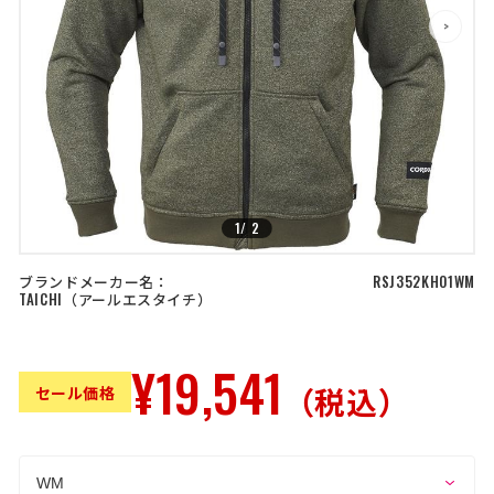
店舗を探す
>
>
コーポレートサイト
採用情報
特定商取引法に基づく表記
古物営業法に基づく表示/保険勧誘
方針
利用規約
商品レビュー利用規約
プライバシーポリシー
返金ポリシー
1
/
2
カスタマーハラスメントに対する方
針
ブランドメーカー名：
RSJ352KH01WM
TAICHI
アールエスタイチ
¥19,541
（税込）
セール価格