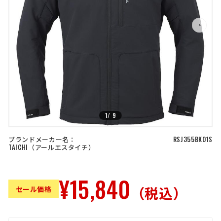
店舗を探す
>
>
コーポレートサイト
採用情報
特定商取引法に基づく表記
古物営業法に基づく表示/保険勧誘
方針
利用規約
商品レビュー利用規約
プライバシーポリシー
返金ポリシー
カスタマーハラスメントに対する方
針
1
/
9
ブランドメーカー名：
RSJ355BK01S
TAICHI
アールエスタイチ
¥15,840
（税込）
セール価格