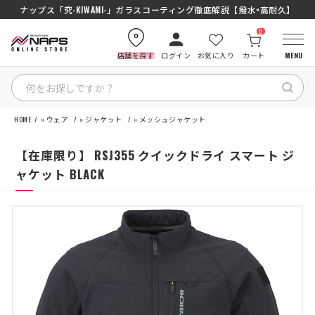
ナップス「究-KIWAMI-」ガラスコーティング徹底解説【撥水×高耐久】
0
店舗を探す
ログイン
お気に入り
カート
MENU
HOME
»
ウェア
»
ジャケット
»
メッシュジャケット
HOME
【在庫限り】 RSJ355 クイックドライ スマート ジ
カテゴリから探す
ャケット BLACK
ブランドから探す
特集記事
ナップスメンバーズ