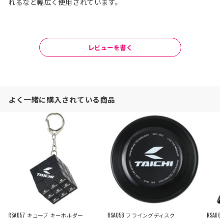
れるなど幅広く使用されています。
レビューを書く
よく一緒に購入されている商品
RSA057 キューブ キーホルダー
RSA058 フライングディスク
RSA