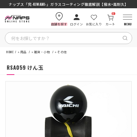
SENA J30/J10を徹底比較｜コスパ最強インカムはどっち？初心者にもおす
ナップス「究-KIWAMI-」ガラスコーティング徹底解説【撥水×高耐久】
0
店舗を探す
ログイン
お気に入り
カート
MENU
HOME
»
用品
»
雑貨・小物
»
その他
HOME
RSA059 けん玉
カテゴリから探す
ブランドから探す
特集記事
ナップスメンバーズ