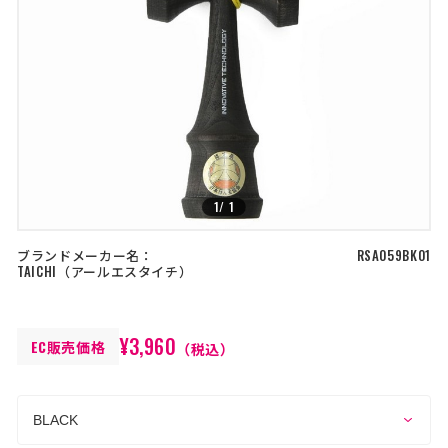
店舗を探す
>
>
コーポレートサイト
採用情報
特定商取引法に基づく表記
古物営業法に基づく表示/保険勧誘
方針
利用規約
商品レビュー利用規約
プライバシーポリシー
返金ポリシー
1
/
1
カスタマーハラスメントに対する方
針
ブランドメーカー名：
RSA059BK01
TAICHI
アールエスタイチ
¥3,960
EC販売価格
（税込）