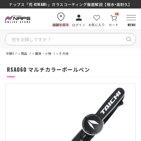
ナップス「究-KIWAMI-」ガラスコーティング徹底解説【撥水×高耐久】
0
店舗を探す
ログイン
お気に入り
カート
MENU
HOME
»
用品
»
雑貨・小物
»
その他
HOME
RSA060 マルチカラーボールペン
カテゴリから探す
ブランドから探す
特集記事
ナップスメンバーズ