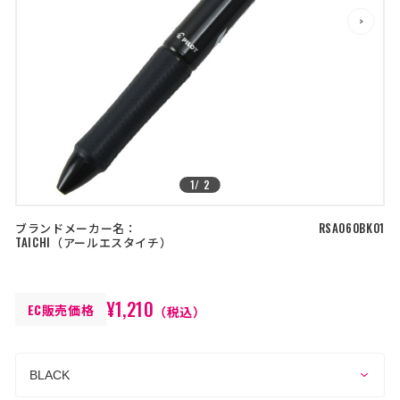
店舗を探す
>
>
コーポレートサイト
採用情報
特定商取引法に基づく表記
古物営業法に基づく表示/保険勧誘
方針
利用規約
商品レビュー利用規約
プライバシーポリシー
返金ポリシー
1
/
2
カスタマーハラスメントに対する方
針
ブランドメーカー名：
RSA060BK01
TAICHI
アールエスタイチ
¥1,210
EC販売価格
（税込）