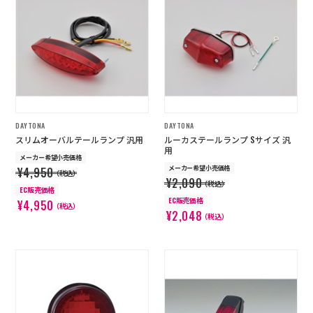
店舗を探す
コーポレートサイト
採用情報
特定商取引法に基づく表記
古物営業法に基づく表示/保険勧誘
方針
利用規約
商品レビュー利用規約
DAYTONA
DAYTONA
プライバシーポリシー
返金ポリシー
スリムオーバルテールランプ 汎用
ルーカステールランプ Sサイズ 汎
カスタマーハラスメントに対する方
用
針
メーカー希望小売価格
メーカー希望小売価格
¥4,950
（税込）
¥2,090
（税込）
EC販売価格
EC販売価格
¥4,950
（税込）
¥2,048
（税込）