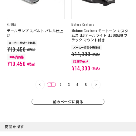
KIJIMA
Motone Customs
テールランプ スパルト バレル仕上
Motone Customs モートーン カスタ
げ
ムズ LEDテールライト ELDORADO ブ
ラック マウント付き
メーカー希望小売価格
メーカー希望小売価格
¥10,450
（税込）
¥14,300
（税込）
EC販売価格
EC販売価格
¥10,450
（税込）
¥14,300
（税込）
1
2
3
4
5
前のページに戻る
商品を探す