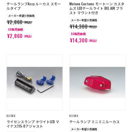
テールランプAssy ルーカス スモー
Motone Customs モートーン カスタ
ルタイプ
ムズ LEDテールライト BEL AIR ブラ
スト マウント付き
メーカー希望小売価格
メーカー希望小売価格
¥2,860
（税込）
¥14,300
（税込）
EC販売価格
EC販売価格
¥2,860
（税込）
¥14,300
（税込）
KIJIMA
KIJIMA
ライセンスランプ ホワイトLED マ
テールランプ ミニミニルーカス
イナス115-0アジャスト
メーカー希望小売価格