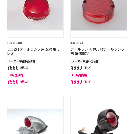
HURRICANE
DAYTONA
ミニ2灯テールランプ用 交換用 レ
テールレンズ MOONYテールランプ
ンズ
用 補修部品
メーカー希望小売価格
メーカー希望小売価格
¥550
¥660
（税込）
（税込）
EC販売価格
EC販売価格
¥550
¥660
（税込）
（税込）