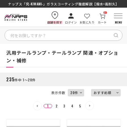
SENA J30/J10を徹底比較｜コスパ最強インカムはどっち？初心者にもおす
ナップス「究-KIWAMI-」ガラスコーティング徹底解説【撥水×高耐久】
0
店舗を探す
ログイン
お気に入り
カート
MENU
絞り込む
HOME
HOME
汎用テールランプ・テールランプ 関連・オプショ
ン・補修
カテゴリから探す
235
件中 1～20件
ブランドから探す
表示件数
特集記事
1
2
3
4
5
ナップスメンバーズ