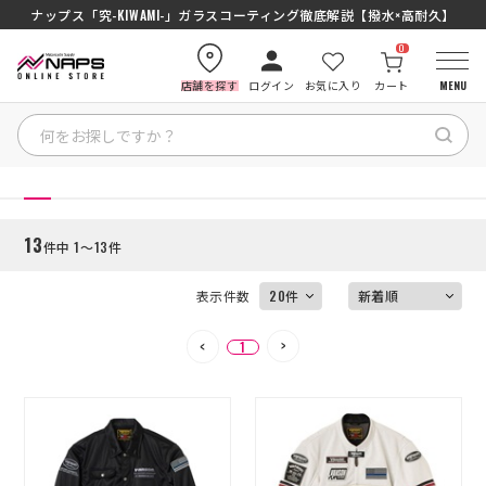
ナップス「究-KIWAMI-」ガラスコーティング徹底解説【撥水×高耐久】
0
店舗を探す
ログイン
お気に入り
カート
MENU
絞り込む
HOME
HOME
13
件中 1～13件
カテゴリから探す
表示件数
ブランドから探す
1
特集記事
ナップスメンバーズ