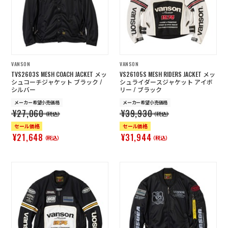
店舗を探す
コーポレートサイト
採用情報
特定商取引法に基づく表記
古物営業法に基づく表示/保険勧誘
VANSON
VANSON
方針
TVS2603S MESH COACH JACKET メッ
VS26105S MESH RIDERS JACKET メッ
利用規約
商品レビュー利用規約
シュコーチジャケット ブラック /
シュライダースジャケット アイボ
シルバー
リー / ブラック
プライバシーポリシー
返金ポリシー
メーカー希望小売価格
メーカー希望小売価格
カスタマーハラスメントに対する方
¥27,060
¥39,930
針
（税込）
（税込）
セール価格
セール価格
¥21,648
¥31,944
（税込）
（税込）