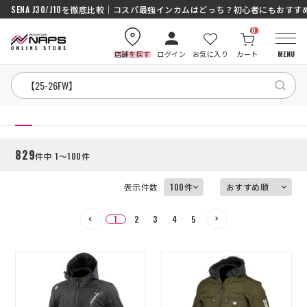
SENA J30/J10を徹底比較｜コスパ最強インカムはどっち？初心者にもおす
0
店舗を探す
ログイン
お気に入り
カート
MENU
絞り込む
HOME
HOME
829
件中 1～100件
カテゴリから探す
表示件数
ブランドから探す
1
2
3
4
5
特集記事
ナップスメンバーズ