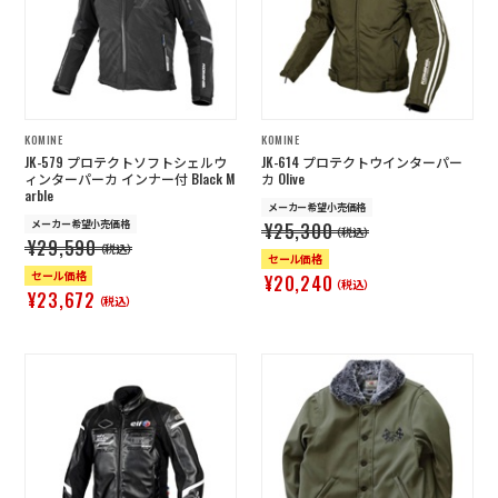
店舗を探す
コーポレートサイト
採用情報
特定商取引法に基づく表記
古物営業法に基づく表示/保険勧誘
KOMINE
KOMINE
方針
JK-579 プロテクトソフトシェルウ
JK-614 プロテクトウインターパー
利用規約
商品レビュー利用規約
ィンターパーカ インナー付 Black M
カ Olive
arble
プライバシーポリシー
返金ポリシー
メーカー希望小売価格
メーカー希望小売価格
¥25,300
カスタマーハラスメントに対する方
（税込）
¥29,590
針
（税込）
セール価格
セール価格
¥20,240
（税込）
¥23,672
（税込）