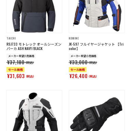
TAICHI
KOMINE
RSJ733 モトレック オールシーズン
JK-597 フルイヤージャケット 【Tri
パーカ ASH NAVY/BLACK
color】
メーカー希望小売価格
メーカー希望小売価格
¥37,180
¥33,000
（税込）
（税込）
セール価格
セール価格
¥31,603
¥26,400
（税込）
（税込）