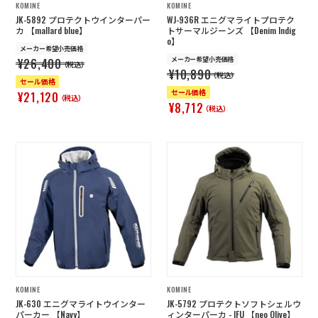
KOMINE
KOMINE
JK-5892 プロテクトウインターパー
WJ-936R エニグマライトプロテク
カ 【mallard blue】
トサーマルジーンズ 【Denim Indig
o】
メーカー希望小売価格
メーカー希望小売価格
¥26,400
（税込）
¥10,890
（税込）
セール価格
セール価格
¥21,120
（税込）
¥8,712
（税込）
KOMINE
KOMINE
JK-630 エニグマライトウインター
JK-5792 プロテクトソフトシェルウ
パーカー 【Navy】
ィンターパーカ - IFU 【neo Olive】