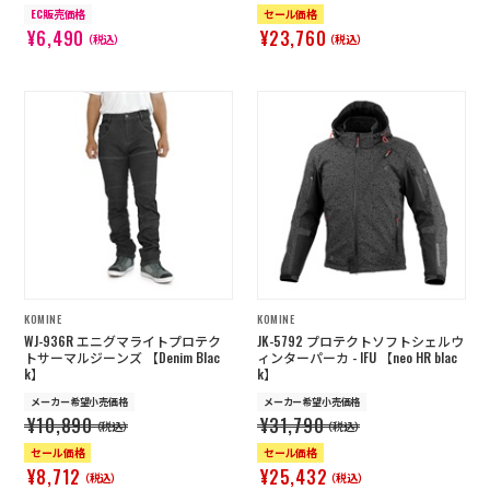
EC販売価格
セール価格
¥6,490
¥23,760
（税込）
（税込）
KOMINE
KOMINE
WJ-936R エニグマライトプロテク
JK-5792 プロテクトソフトシェルウ
トサーマルジーンズ 【Denim Blac
ィンターパーカ - IFU 【neo HR blac
k】
k】
メーカー希望小売価格
メーカー希望小売価格
¥10,890
¥31,790
（税込）
（税込）
セール価格
セール価格
¥8,712
¥25,432
（税込）
（税込）