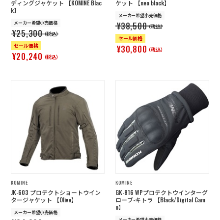
ディングジャケット 【KOMINE Blac
ケット 【neo black】
k】
メーカー希望小売価格
メーカー希望小売価格
¥38,500
（税込）
¥25,300
（税込）
セール価格
セール価格
¥30,800
（税込）
¥20,240
（税込）
KOMINE
KOMINE
JK-603 プロテクトショートウイン
GK-816 WPプロテクトウインターグ
タージャケット 【Olive】
ローブ-キトラ 【Black/Digital Cam
o】
メーカー希望小売価格
メーカー希望小売価格