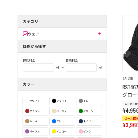
カテゴリ
ウェア
価格から探す
最低料金
最高料金
～
円
円
TAICHI
カラー
RST4
グローブ 
ホワイト
ブラック
グレー
メーカー希
¥4,95
ブラウン
ベージュ
グリーン
セール価
カーキ
ブルー
ネイビー
¥3,96
パープル
イエロー
ピンク