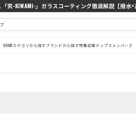
0/J10を徹底比較｜コスパ最強インカムはどっち？初心者に
「究-KIWAMI-」ガラスコーティング徹底解説【撥水
HOME
カテゴリから探す
ブランドから探す
特集記事
ナップスメンバーズ