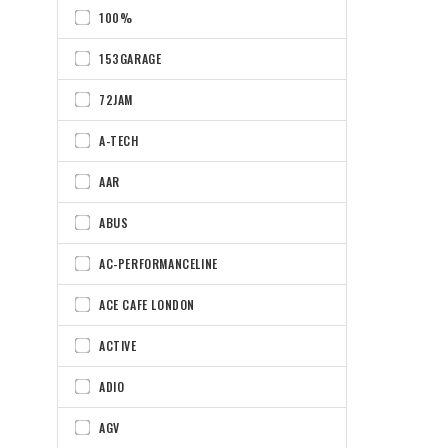
100%
153GARAGE
72JAM
A-TECH
AAR
ABUS
AC-PERFORMANCELINE
ACE CAFE LONDON
ACTIVE
ADIO
AGV