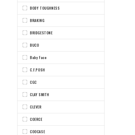
BODY TOUGHNESS
BRAKING
BRIDGESTONE
BUCO
Baby Face
C.F.POSH
CGC
CLAY SMITH
CLEVER
COERCE
COOCASE