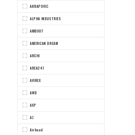
AKRAPOVIC
ALPHA INDUSTRIES
AMBOOT
AMERICAN DREAM
ARCHI
AREA241
AVIREX
AWD
AXP
AZ
Airhead