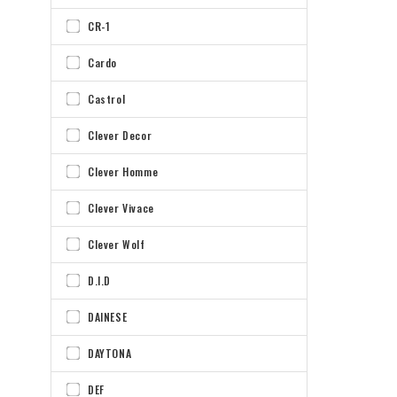
CR-1
Cardo
Castrol
Clever Decor
Clever Homme
Clever Vivace
Clever Wolf
D.I.D
DAINESE
DAYTONA
DEF