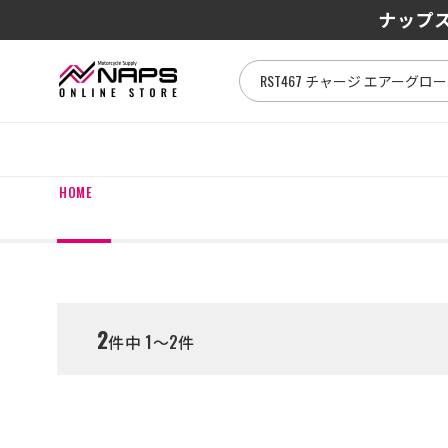
SENA J3
ナップス
HOME
2
件中 1～2件