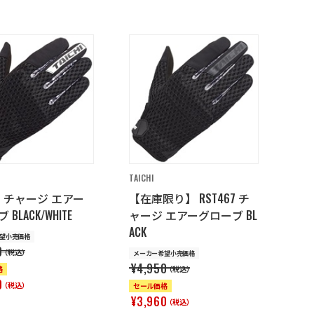
TAICHI
67 チャージ エアー
【在庫限り】 RST467 チ
BLACK/WHITE
ャージ エアーグローブ BL
ACK
望小売価格
0
（税込）
メーカー希望小売価格
¥4,950
格
（税込）
0
（税込）
セール価格
¥3,960
（税込）