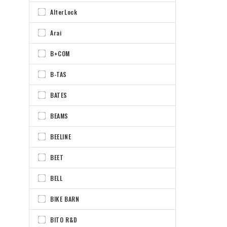
AlterLock
Arai
B+COM
B-TAS
BATES
BEAMS
BEELINE
BEET
BELL
BIKE BARN
BITO R&D