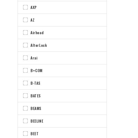
AXP
AZ
Airhead
AlterLock
Arai
B+COM
B-TAS
BATES
BEAMS
BEELINE
BEET