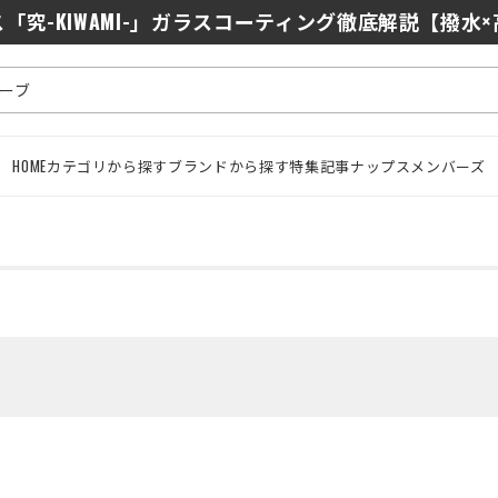
0/J10を徹底比較｜コスパ最強インカムはどっち？初心者に
「究-KIWAMI-」ガラスコーティング徹底解説【撥水
HOME
カテゴリから探す
ブランドから探す
特集記事
ナップスメンバーズ