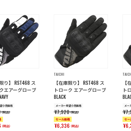
TAICHI
TAIC
り】 RST468 ス
【在庫限り】 RST468 ス
【在
クエアーグローブ
トローク エアーグローブ
ト
NAVY
BLACK
BLA
望小売価格
メーカー希望小売価格
メー
0
¥7,920
¥7,
（税込）
（税込）
格
セール価格
セー
6
¥6,336
¥6,
（税込）
（税込）