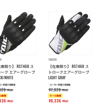
HI
TAICHI
庫限り】 RST468 ス
【在庫限り】 RST468 ス
ローク エアーグローブ
トロークエアーグローブ
CK/WHITE
LIGHT GRAY
カー希望小売価格
メーカー希望小売価格
920
¥7,920
（税込）
（税込）
ル価格
セール価格
336
¥6,336
（税込）
（税込）