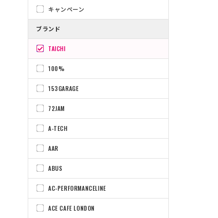
キャンペーン
ブランド
TAICHI
100%
153GARAGE
72JAM
A-TECH
AAR
ABUS
AC-PERFORMANCELINE
ACE CAFE LONDON