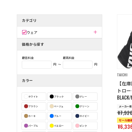
カテゴリ
ウェア
価格から探す
最低料金
最高料金
～
円
円
TAICHI
カラー
【在庫限
トロー
BLACK/
ホワイト
ブラック
グレー
メーカー希
ブラウン
ベージュ
グリーン
¥7,92
カーキ
ブルー
ネイビー
セール価
¥6,33
パープル
イエロー
ピンク