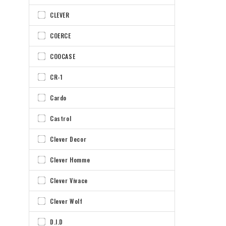
CLEVER
COERCE
COOCASE
CR-1
Cardo
Castrol
Clever Decor
Clever Homme
Clever Vivace
Clever Wolf
D.I.D