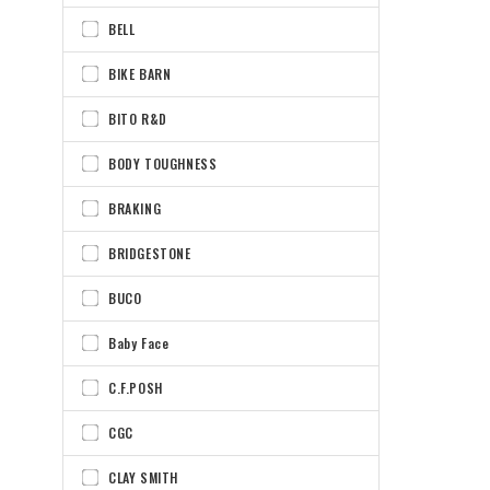
BELL
BIKE BARN
BITO R&D
BODY TOUGHNESS
BRAKING
BRIDGESTONE
BUCO
Baby Face
C.F.POSH
CGC
CLAY SMITH