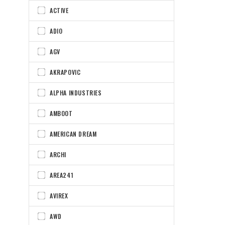
ACTIVE
ADIO
AGV
AKRAPOVIC
ALPHA INDUSTRIES
AMBOOT
AMERICAN DREAM
ARCHI
AREA241
AVIREX
AWD