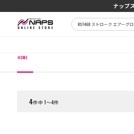
SENA J3
ナップス
HOME
4
件中 1～4件