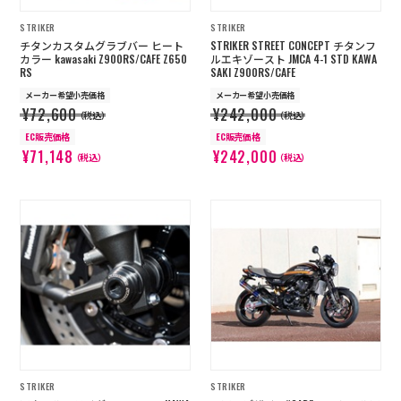
STRIKER
STRIKER
チタンカスタムグラブバー ヒート
STRIKER STREET CONCEPT チタンフ
カラー kawasaki Z900RS/CAFE Z650
ルエキゾースト JMCA 4-1 STD KAWA
RS
SAKI Z900RS/CAFE
メーカー希望小売価格
メーカー希望小売価格
¥72,600
¥242,000
（税込）
（税込）
EC販売価格
EC販売価格
¥71,148
¥242,000
（税込）
（税込）
STRIKER
STRIKER