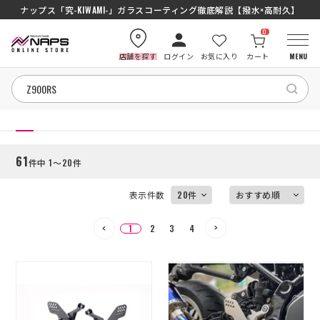
SENA J30/J10を徹底比較｜コスパ最強インカムはどっち？初心者にもおす
ナップス「究-KIWAMI-」ガラスコーティング徹底解説【撥水×高耐久】
0
店舗を探す
ログイン
お気に入り
カート
MENU
絞り込む
HOME
HOME
61
件中 1～20件
カテゴリから探す
表示件数
ブランドから探す
1
2
3
4
特集記事
ナップスメンバーズ