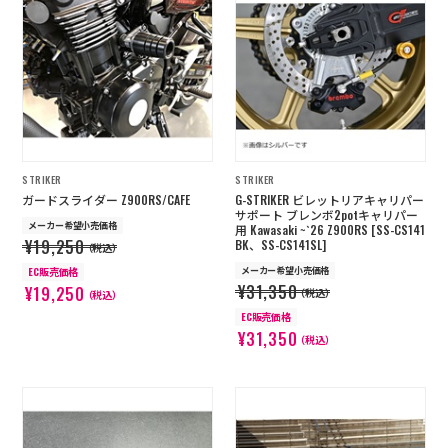
STRIKER
STRIKER
ガードスライダー Z900RS/CAFE
G-STRIKER ビレットリアキャリパー
サポート ブレンボ2potキャリパー
メーカー希望小売価格
用 Kawasaki ~`26 Z900RS [SS-CS141
¥19,250
BK、SS-CS141SL]
（税込）
メーカー希望小売価格
EC販売価格
¥31,350
¥19,250
（税込）
（税込）
EC販売価格
¥31,350
（税込）