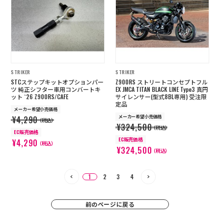
STRIKER
STRIKER
STCステップキットオプションパー
Z900RS ストリートコンセプトフル
ツ 純正シフター車用コンバートキ
EX JMCA TITAN BLACK LINE Type3 真円
ット `26 Z900RS/CAFE
サイレンサー(型式8BL専用) 受注限
定品
メーカー希望小売価格
メーカー希望小売価格
¥4,290
（税込）
¥324,500
（税込）
EC販売価格
EC販売価格
¥4,290
（税込）
¥324,500
（税込）
1
2
3
4
前のページに戻る