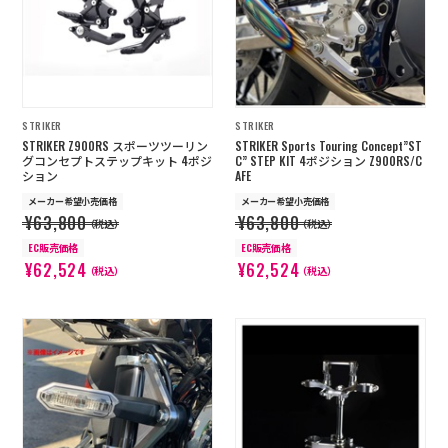
店舗を探す
コーポレートサイト
採用情報
特定商取引法に基づく表記
古物営業法に基づく表示/保険勧誘
STRIKER
STRIKER
方針
STRIKER Z900RS スポーツツーリン
STRIKER Sports Touring Concept”ST
利用規約
商品レビュー利用規約
グコンセプトステップキット 4ポジ
C” STEP KIT 4ポジション Z900RS/C
ション
AFE
プライバシーポリシー
返金ポリシー
メーカー希望小売価格
メーカー希望小売価格
カスタマーハラスメントに対する方
¥63,800
¥63,800
針
（税込）
（税込）
EC販売価格
EC販売価格
¥62,524
¥62,524
（税込）
（税込）