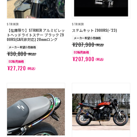
STRIKER
STRIKER
【在庫限り】STRIKER アルミビレッ
ステムキット Z900RS(~’23)
トヘッドライトステー ブラック Z9
メーカー希望小売価格
00RS(CAFE非対応) 20mmロング
¥207,900
（税込）
メーカー希望小売価格
EC販売価格
¥30,800
（税込）
¥207,900
（税込）
EC販売価格
¥27,720
（税込）