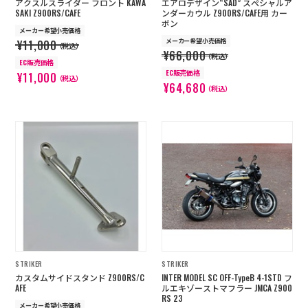
アクスルスライダー フロント KAWA
エアロデザイン“SAD” スぺシャルア
SAKI Z900RS/CAFE
ンダーカウル Z900RS/CAFE用 カー
ボン
メーカー希望小売価格
メーカー希望小売価格
¥11,000
（税込）
¥66,000
（税込）
EC販売価格
EC販売価格
¥11,000
（税込）
¥64,680
（税込）
STRIKER
STRIKER
カスタムサイドスタンド Z900RS/C
INTER MODEL SC OFF-TypeB 4-1STD フ
AFE
ルエキゾーストマフラー JMCA Z900
RS 23
メーカー希望小売価格